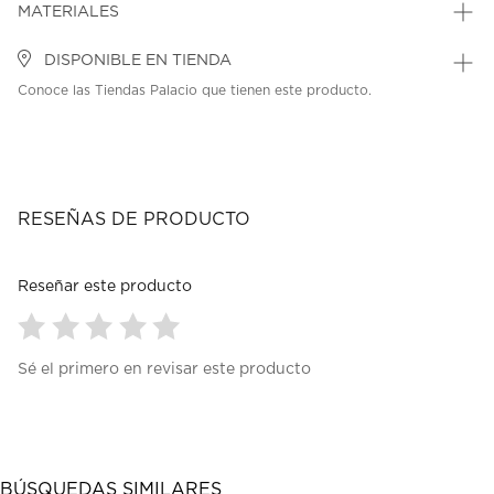
MATERIALES
DISPONIBLE EN TIENDA
Conoce las Tiendas Palacio que tienen este producto.
RESEÑAS DE PRODUCTO
Reseñar este producto
Seleccionar
Seleccionar
Seleccionar
Seleccionar
Seleccionar
Sé el primero en revisar este producto
para
para
para
para
para
calificar
calificar
calificar
calificar
calificar
el
el
el
el
el
artículo
artículo
artículo
artículo
artículo
con
con
con
con
con
1
2
3
4
5
BÚSQUEDAS SIMILARES