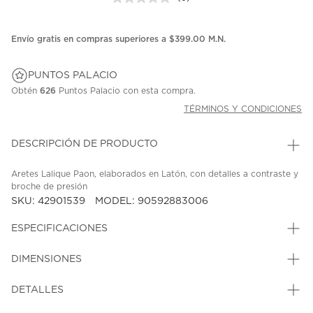
Sin
puntuación.
Enlace
en
Envío gratis en compras superiores a $399.00 M.N.
la
misma
página.
PUNTOS PALACIO
Obtén
626
Puntos Palacio con esta compra.
TÉRMINOS Y CONDICIONES
DESCRIPCIÓN DE PRODUCTO
Aretes Lalique Paon, elaborados en Latón, con detalles a contraste y
broche de presión
SKU: 42901539
MODEL: 90592883006
ESPECIFICACIONES
DIMENSIONES
DETALLES