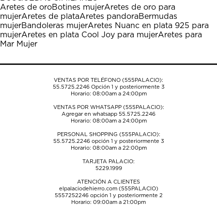
estrella
estrellas.
estrellas.
estrellas.
estrellas.
Aretes de oro
Botines mujer
Aretes de oro para
Esta
Esta
Esta
Esta
Esta
mujer
Aretes de plata
Aretes pandora
Bermudas
acción
acción
acción
acción
acción
mujer
Bandoleras mujer
Aretes Nuanc en plata 925 para
abrirá
abrirá
abrirá
abrirá
abrirá
mujer
Aretes en plata Cool Joy para mujer
Aretes para
el
el
el
el
el
Mar Mujer
formulario
formulario
formulario
formulario
formulario
de
de
de
de
de
envío.
envío.
envío.
envío.
envío.
VENTAS POR TELÉFONO (555PALACIO):
55.5725.2246
Opción 1 y posteriormente 3
Horario: 08:00am a 24:00pm
VENTAS POR WHATSAPP (555PALACIO):
Agregar en whatsapp 55.5725.2246
Horario: 08:00am a 24:00pm
PERSONAL SHOPPING (555PALACIO):
55.5725.2246
opción 1 y posteriormente 3
Horario: 08:00am a 22:00pm
TARJETA PALACIO:
5229.1999
ATENCIÓN A CLIENTES
elpalaciodehierro.com (555PALACIO)
5557252246
opción 1 y posteriormente 2
Horario: 09:00am a 21:00pm