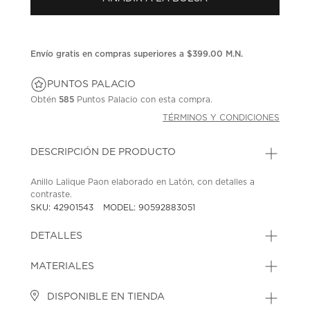
en
la
misma
página.
Envío gratis en compras superiores a $399.00 M.N.
PUNTOS PALACIO
Obtén
585
Puntos Palacio con esta compra.
TÉRMINOS Y CONDICIONES
DESCRIPCIÓN DE PRODUCTO
Anillo Lalique Paon elaborado en Latón, con detalles a
contraste.
SKU: 42901543
MODEL: 90592883051
DETALLES
MATERIALES
DISPONIBLE EN TIENDA