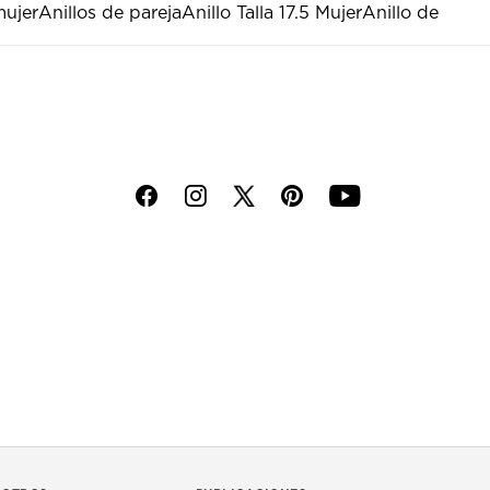
mujer
Anillos de pareja
Anillo Talla 17.5 Mujer
Anillo de
f
i
p
y