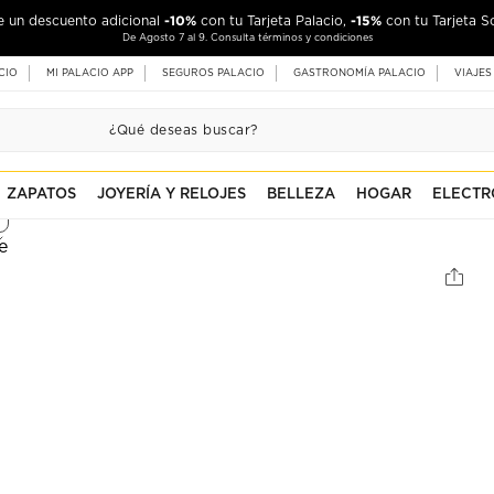
-10%
-15%
de un descuento adicional
con tu Tarjeta Palacio,
con tu Tarjeta S
De Agosto 7 al 9. Consulta términos y condiciones
CIO
MI PALACIO APP
SEGUROS PALACIO
GASTRONOMÍA PALACIO
VIAJES
ZAPATOS
JOYERÍA Y RELOJES
BELLEZA
HOGAR
ELECTR