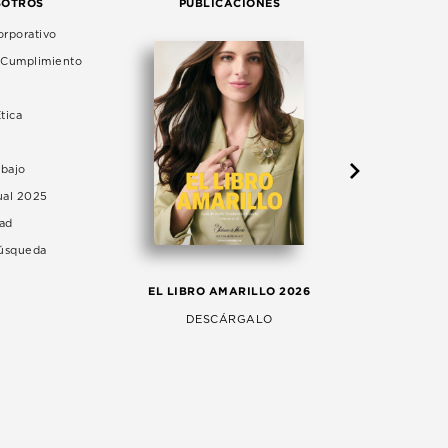
SOTROS
PUBLICACIONES
rporativo
e Cumplimiento
tica
abajo
ual 2025
dad
Búsqueda
LA 
EL LIBRO AMARILLO 2026
AG
DESCÁRGALO