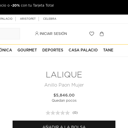
-20%
ocio o
con tu Tarjeta Total
 PALACIO
ARISTOPET
CELEBRA
INICIAR SESIÓN
ÓNICA
GOURMET
DEPORTES
CASA PALACIO
TANE
LALIQUE
Anillo Paon Mujer
$5,846.00
Quedan pocos
(0)
Sin
puntuación.
Enlace
AÑADIR A LA BOLSA