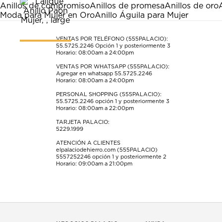
Esta
Esta
Esta
Esta
Esta
Anillos de compromiso
Anillos de promesa
Anillos de oro
acción
acción
acción
acción
acción
Moda para Mujer en Oro
Anillo Águila para Mujer
abrirá
abrirá
abrirá
abrirá
abrirá
el
el
el
el
el
formulario
formulario
formulario
formulario
formulario
VENTAS POR TELÉFONO (555PALACIO):
55.5725.2246
Opción 1 y posteriormente 3
de
de
de
de
de
Horario: 08:00am a 24:00pm
envío.
envío.
envío.
envío.
envío.
VENTAS POR WHATSAPP (555PALACIO):
Agregar en whatsapp 55.5725.2246
Horario: 08:00am a 24:00pm
PERSONAL SHOPPING (555PALACIO):
55.5725.2246
opción 1 y posteriormente 3
Horario: 08:00am a 22:00pm
TARJETA PALACIO:
5229.1999
ATENCIÓN A CLIENTES
elpalaciodehierro.com (555PALACIO)
5557252246
opción 1 y posteriormente 2
Horario: 09:00am a 21:00pm