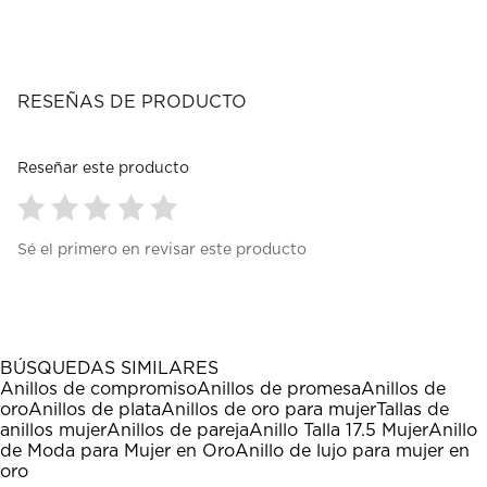
RESEÑAS DE PRODUCTO
Reseñar este producto
Seleccionar
Seleccionar
Seleccionar
Seleccionar
Seleccionar
Sé el primero en revisar este producto
para
para
para
para
para
calificar
calificar
calificar
calificar
calificar
el
el
el
el
el
artículo
artículo
artículo
artículo
artículo
con
con
con
con
con
1
2
3
4
5
BÚSQUEDAS SIMILARES
estrella
estrellas.
estrellas.
estrellas.
estrellas.
Anillos de compromiso
Anillos de promesa
Anillos de
Esta
Esta
Esta
Esta
Esta
oro
Anillos de plata
Anillos de oro para mujer
Tallas de
acción
acción
acción
acción
acción
anillos mujer
Anillos de pareja
Anillo Talla 17.5 Mujer
Anillo
abrirá
abrirá
abrirá
abrirá
abrirá
de Moda para Mujer en Oro
Anillo de lujo para mujer en
el
el
el
el
el
oro
formulario
formulario
formulario
formulario
formulario