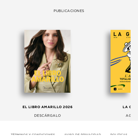
PUBLICACIONES
EL LIBRO AMARILLO 2026
LA GAC
DESCÁRGALO
AGOS
TÉRMINOS Y CONDICIONES
AVISO DE PRIVACIDAD
POLITICAS