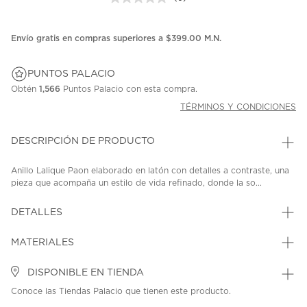
Sin
puntuación.
Enlace
en
Envío gratis en compras superiores a $399.00 M.N.
la
misma
página.
PUNTOS PALACIO
Obtén
1,566
Puntos Palacio con esta compra.
TÉRMINOS Y CONDICIONES
DESCRIPCIÓN DE PRODUCTO
Anillo Lalique Paon elaborado en latón con detalles a contraste, una
pieza que acompaña un estilo de vida refinado, donde la so...
DETALLES
MATERIALES
DISPONIBLE EN TIENDA
Conoce las Tiendas Palacio que tienen este producto.