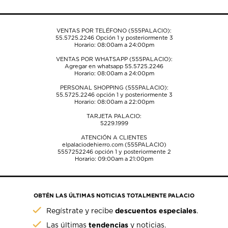
de
de
de
de
de
envío.
envío.
envío.
envío.
envío.
VENTAS POR TELÉFONO (555PALACIO):
55.5725.2246
Opción 1 y posteriormente 3
Horario: 08:00am a 24:00pm
VENTAS POR WHATSAPP (555PALACIO):
Agregar en whatsapp 55.5725.2246
Horario: 08:00am a 24:00pm
PERSONAL SHOPPING (555PALACIO):
55.5725.2246
opción 1 y posteriormente 3
Horario: 08:00am a 22:00pm
TARJETA PALACIO:
5229.1999
ATENCIÓN A CLIENTES
elpalaciodehierro.com (555PALACIO)
5557252246
opción 1 y posteriormente 2
Horario: 09:00am a 21:00pm
OBTÉN LAS ÚLTIMAS NOTICIAS TOTALMENTE PALACIO
descuentos especiales
Regístrate y recibe
.
tendencias
Las últimas
y noticias.