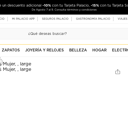
-10%
-15%
de un descuento adicional
con tu Tarjeta Palacio,
con tu Tarjeta S
De Agosto 7 al 9. Consulta términos y condiciones
CIO
MI PALACIO APP
SEGUROS PALACIO
GASTRONOMÍA PALACIO
VIAJES
ZAPATOS
JOYERÍA Y RELOJES
BELLEZA
HOGAR
ELECTR