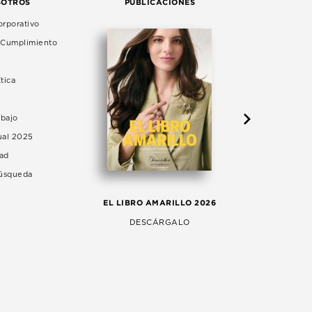
SOTROS
PUBLICACIONES
rporativo
e Cumplimiento
tica
abajo
ual 2025
dad
Búsqueda
LA 
EL LIBRO AMARILLO 2026
AG
DESCÁRGALO