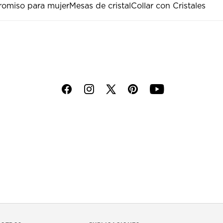
romiso para mujer
Mesas de cristal
Collar con Cristales
f
i
p
y