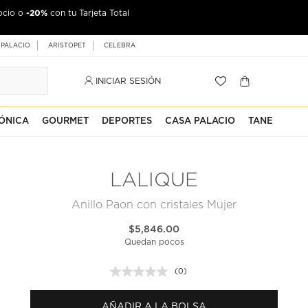
-20%
ocio o
con tu Tarjeta Total
 PALACIO
ARISTOPET
CELEBRA
INICIAR SESIÓN
ÓNICA
GOURMET
DEPORTES
CASA PALACIO
TANE
LALIQUE
Anillo Paon con cristales Mujer
$5,846.00
Quedan pocos
(0)
Sin
puntuación.
Enlace
AÑADIR A LA BOLSA