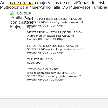
Esta
Esta
Esta
Esta
Esta
Anillos de oro para mujer
Vasos de cristal
Copas de cristal
acción
acción
acción
acción
acción
Multicolor para Mujer
Anillo Talla 17.5 Mujer
Vasos Tumbler 
abrirá
abrirá
abrirá
abrirá
abrirá
el
el
el
el
el
formulario
formulario
formulario
formulario
formulario
VENTAS POR TELÉFONO (555PALACIO):
55.5725.2246
Opción 1 y posteriormente 3
de
de
de
de
de
Horario: 08:00am a 24:00pm
envío.
envío.
envío.
envío.
envío.
VENTAS POR WHATSAPP (555PALACIO):
Agregar en whatsapp 55.5725.2246
Horario: 08:00am a 24:00pm
PERSONAL SHOPPING (555PALACIO):
55.5725.2246
opción 1 y posteriormente 3
Horario: 08:00am a 22:00pm
TARJETA PALACIO:
5229.1999
ATENCIÓN A CLIENTES
elpalaciodehierro.com (555PALACIO)
5557252246
opción 1 y posteriormente 2
Horario: 09:00am a 21:00pm