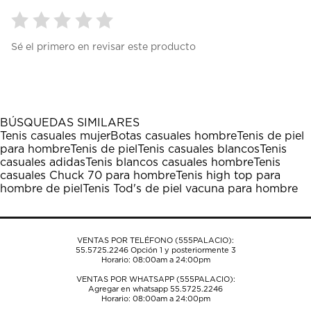
Seleccionar
Seleccionar
Seleccionar
Seleccionar
Seleccionar
Sé el primero en revisar este producto
para
para
para
para
para
calificar
calificar
calificar
calificar
calificar
el
el
el
el
el
artículo
artículo
artículo
artículo
artículo
con
con
con
con
con
1
2
3
4
5
BÚSQUEDAS SIMILARES
estrella
estrellas.
estrellas.
estrellas.
estrellas.
Tenis casuales mujer
Botas casuales hombre
Tenis de piel
Esta
Esta
Esta
Esta
Esta
para hombre
Tenis de piel
Tenis casuales blancos
Tenis
acción
acción
acción
acción
acción
casuales adidas
Tenis blancos casuales hombre
Tenis
abrirá
abrirá
abrirá
abrirá
abrirá
casuales Chuck 70 para hombre
Tenis high top para
el
el
el
el
el
hombre de piel
Tenis Tod's de piel vacuna para hombre
formulario
formulario
formulario
formulario
formulario
de
de
de
de
de
envío.
envío.
envío.
envío.
envío.
VENTAS POR TELÉFONO (555PALACIO):
55.5725.2246
Opción 1 y posteriormente 3
Horario: 08:00am a 24:00pm
VENTAS POR WHATSAPP (555PALACIO):
Agregar en whatsapp 55.5725.2246
Horario: 08:00am a 24:00pm