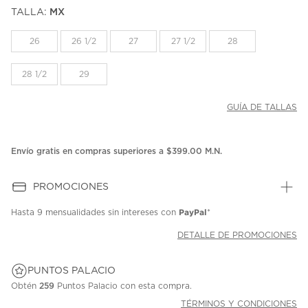
puntuación.
TALLA:
MX
Enlace
en
la
26
26 1/2
27
27 1/2
28
misma
página.
28 1/2
29
GUÍA DE TALLAS
Envío gratis en compras superiores a $399.00 M.N.
PROMOCIONES
PayPal
Hasta
9 mensualidades
sin intereses con
*
DETALLE DE PROMOCIONES
PUNTOS PALACIO
Obtén
259
Puntos Palacio con esta compra.
TÉRMINOS Y CONDICIONES