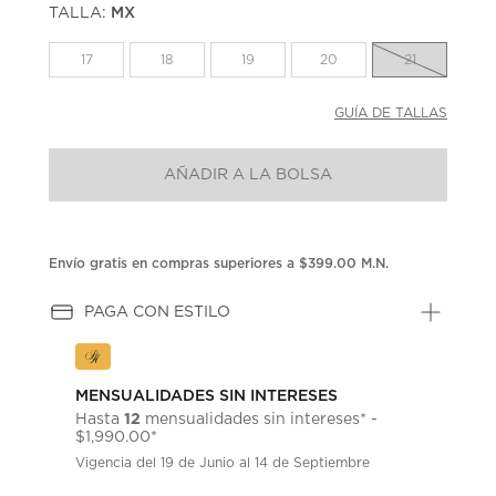
TALLA:
MX
Enlace
en
la
17
18
19
20
21
misma
página.
GUÍA DE TALLAS
AÑADIR A LA BOLSA
Envío gratis en compras superiores a $399.00 M.N.
PAGA CON ESTILO
MENSUALIDADES SIN INTERESES
12
Hasta
mensualidades sin intereses* -
$1,990.00*
Vigencia del 19 de Junio al 14 de Septiembre