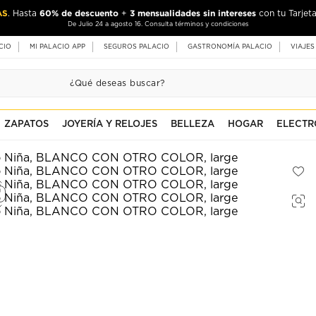
AS
60% de descuento
3 mensualidades sin intereses
. Hasta
+
con tu Tarjeta
De Julio 24 a agosto 16. Consulta términos y condiciones
CIO
MI PALACIO APP
SEGUROS PALACIO
GASTRONOMÍA PALACIO
VIAJES
ZAPATOS
JOYERÍA Y RELOJES
BELLEZA
HOGAR
ELECTR