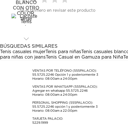
Seleccionar
Seleccionar
Seleccionar
Seleccionar
Seleccionar
Sé el primero en revisar este producto
para
para
para
para
para
calificar
calificar
calificar
calificar
calificar
el
el
el
el
el
artículo
artículo
artículo
artículo
artículo
con
con
con
con
con
1
2
3
4
5
estrella
estrellas.
estrellas.
estrellas.
estrellas.
BÚSQUEDAS SIMILARES
Esta
Esta
Esta
Esta
Esta
Tenis casuales mujer
Tenis para niñas
Tenis casuales blanc
acción
acción
acción
acción
acción
para niñas con jeans
Tenis Casual en Gamuza para Niña
Te
abrirá
abrirá
abrirá
abrirá
abrirá
el
el
el
el
el
formulario
formulario
formulario
formulario
formulario
VENTAS POR TELÉFONO (555PALACIO):
55.5725.2246
Opción 1 y posteriormente 3
de
de
de
de
de
Horario: 08:00am a 24:00pm
envío.
envío.
envío.
envío.
envío.
VENTAS POR WHATSAPP (555PALACIO):
Agregar en whatsapp 55.5725.2246
Horario: 08:00am a 24:00pm
PERSONAL SHOPPING (555PALACIO):
55.5725.2246
opción 1 y posteriormente 3
Horario: 08:00am a 22:00pm
TARJETA PALACIO:
5229.1999