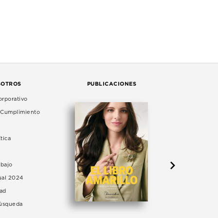
SOTROS
PUBLICACIONES
rporativo
e Cumplimiento
tica
abajo
ual 2024
dad
Búsqueda
LA 