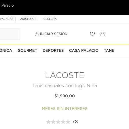
 Palacio
 PALACIO
ARISTOPET
CELEBRA
INICIAR SESIÓN
ÓNICA
GOURMET
DEPORTES
CASA PALACIO
TANE
LACOSTE
Tenis casuales con logo Niña
$1,990.00
MESES SIN INTERESES
(0)
Sin
puntuación.