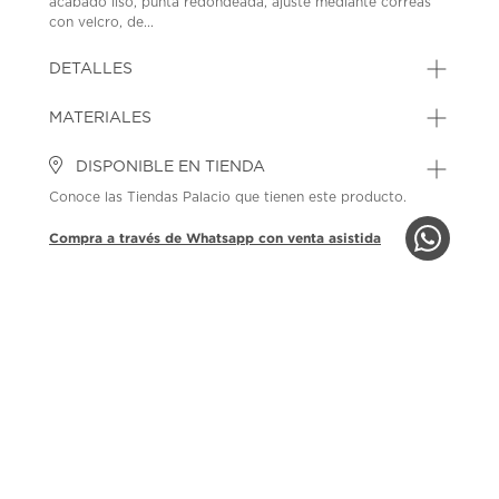
acabado liso, punta redondeada, ajuste mediante correas
con velcro, de...
DETALLES
MATERIALES
DISPONIBLE EN TIENDA
Conoce las Tiendas Palacio que tienen este producto.
Compra a través de Whatsapp con venta asistida