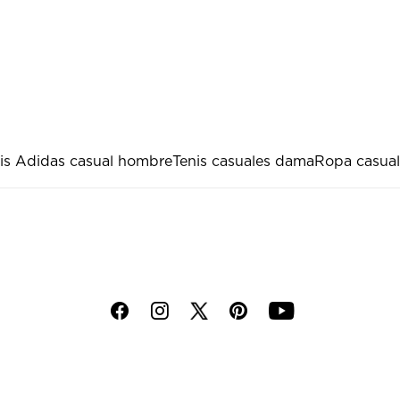
is Adidas casual hombre
Tenis casuales dama
Ropa casual
f
i
p
y