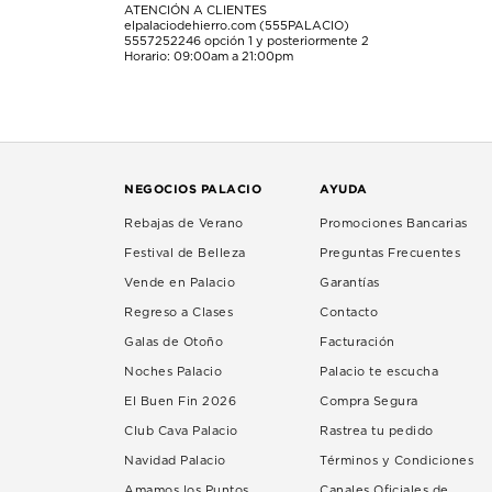
ATENCIÓN A CLIENTES
elpalaciodehierro.com (555PALACIO)
5557252246
opción 1 y posteriormente 2
Horario: 09:00am a 21:00pm
NEGOCIOS PALACIO
AYUDA
Rebajas de Verano
Promociones Bancarias
Festival de Belleza
Preguntas Frecuentes
Vende en Palacio
Garantías
Regreso a Clases
Contacto
Galas de Otoño
Facturación
Noches Palacio
Palacio te escucha
El Buen Fin 2026
Compra Segura
Club Cava Palacio
Rastrea tu pedido
Navidad Palacio
Términos y Condiciones
Amamos los Puntos
Canales Oficiales de