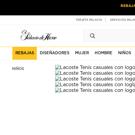
Ir
Ir
REBAJ
al
al
contenido
contenido
principal
de
TARJETA PALACIO
SERVICIOS PALA
pie
de
página
REBAJAS
DISEÑADORES
MUJER
HOMBRE
NIÑOS
NIÑOS