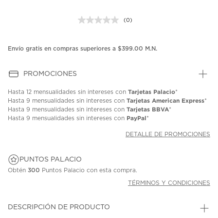
(0)
Sin
puntuación.
Enlace
en
Envío gratis en compras superiores a $399.00 M.N.
la
misma
página.
PROMOCIONES
Tarjetas Palacio
Hasta
12 mensualidades
sin intereses con
*
Tarjetas American Express
Hasta
9 mensualidades
sin intereses con
*
Tarjetas BBVA
Hasta
9 mensualidades
sin intereses con
*
PayPal
Hasta
9 mensualidades
sin intereses con
*
DETALLE DE PROMOCIONES
PUNTOS PALACIO
Obtén
300
Puntos Palacio con esta compra.
TÉRMINOS Y CONDICIONES
DESCRIPCIÓN DE PRODUCTO