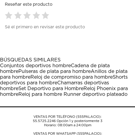
Reseñar este producto
Seleccionar
Seleccionar
Seleccionar
Seleccionar
Seleccionar
Sé el primero en revisar este producto
para
para
para
para
para
calificar
calificar
calificar
calificar
calificar
el
el
el
el
el
artículo
artículo
artículo
artículo
artículo
con
con
con
con
con
1
2
3
4
5
BÚSQUEDAS SIMILARES
estrella
estrellas.
estrellas.
estrellas.
estrellas.
Conjuntos deportivos hombre
Cadena de plata
Esta
Esta
Esta
Esta
Esta
hombre
Pulseras de plata para hombre
Anillos de plata
acción
acción
acción
acción
acción
para hombre
Reloj de compromiso para hombre
Shorts
abrirá
abrirá
abrirá
abrirá
abrirá
deportivos para hombre
Chamarras deportivas
el
el
el
el
el
hombre
Set Deportivo para Hombre
Reloj Phoenix para
formulario
formulario
formulario
formulario
formulario
hombre
Reloj para hombre Runner deportivo plateado
de
de
de
de
de
envío.
envío.
envío.
envío.
envío.
VENTAS POR TELÉFONO (555PALACIO):
55.5725.2246
Opción 1 y posteriormente 3
Horario: 08:00am a 24:00pm
VENTAS POR WHATSAPP (555PALACIO):