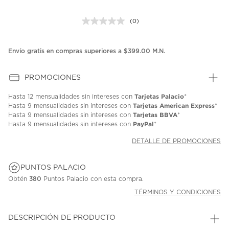
(0)
Sin
puntuación.
Enlace
en
Envío gratis en compras superiores a $399.00 M.N.
la
misma
página.
PROMOCIONES
Tarjetas Palacio
Hasta
12 mensualidades
sin intereses con
*
Tarjetas American Express
Hasta
9 mensualidades
sin intereses con
*
Tarjetas BBVA
Hasta
9 mensualidades
sin intereses con
*
PayPal
Hasta
9 mensualidades
sin intereses con
*
DETALLE DE PROMOCIONES
PUNTOS PALACIO
Obtén
380
Puntos Palacio con esta compra.
TÉRMINOS Y CONDICIONES
DESCRIPCIÓN DE PRODUCTO