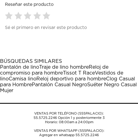
Reseñar este producto
Seleccionar
Seleccionar
Seleccionar
Seleccionar
Seleccionar
Sé el primero en revisar este producto
para
para
para
para
para
calificar
calificar
calificar
calificar
calificar
el
el
el
el
el
artículo
artículo
artículo
artículo
artículo
con
con
con
con
con
1
2
3
4
5
BÚSQUEDAS SIMILARES
estrella
estrellas.
estrellas.
estrellas.
estrellas.
Pantalón de lino
Traje de lino hombre
Reloj de
Esta
Esta
Esta
Esta
Esta
compromiso para hombre
Tissot T Race
Vestidos de
acción
acción
acción
acción
acción
lino
Camisa lino
Reloj deportivo para hombre
Clog Casual
abrirá
abrirá
abrirá
abrirá
abrirá
para Hombre
Pantalón Casual Negro
Suéter Negro Casual
el
el
el
el
el
Mujer
formulario
formulario
formulario
formulario
formulario
de
de
de
de
de
envío.
envío.
envío.
envío.
envío.
VENTAS POR TELÉFONO (555PALACIO):
55.5725.2246
Opción 1 y posteriormente 3
Horario: 08:00am a 24:00pm
VENTAS POR WHATSAPP (555PALACIO):
Agregar en whatsapp 55.5725.2246