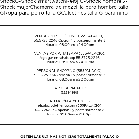
Shock
G-Shock smartwatch
Reloj G-Shock hombre
G-
acción
acción
acción
acción
acción
Shock mujer
Chamarra de mezclilla para hombre talla
abrirá
abrirá
abrirá
abrirá
abrirá
G
Ropa para perro talla G
Calcetines talla G para niño
el
el
el
el
el
formulario
formulario
formulario
formulario
formulario
de
de
de
de
de
envío.
envío.
envío.
envío.
envío.
VENTAS POR TELÉFONO (555PALACIO):
55.5725.2246
Opción 1 y posteriormente 3
Horario: 08:00am a 24:00pm
VENTAS POR WHATSAPP (555PALACIO):
Agregar en whatsapp 55.5725.2246
Horario: 08:00am a 24:00pm
PERSONAL SHOPPING (555PALACIO):
55.5725.2246
opción 1 y posteriormente 3
Horario: 08:00am a 22:00pm
TARJETA PALACIO:
5229.1999
ATENCIÓN A CLIENTES
elpalaciodehierro.com (555PALACIO)
5557252246
opción 1 y posteriormente 2
Horario: 09:00am a 21:00pm
OBTÉN LAS ÚLTIMAS NOTICIAS TOTALMENTE PALACIO