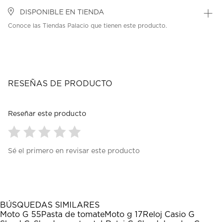
DISPONIBLE EN TIENDA
Conoce las Tiendas Palacio que tienen este producto.
RESEÑAS DE PRODUCTO
Reseñar este producto
Seleccionar
Seleccionar
Seleccionar
Seleccionar
Seleccionar
Sé el primero en revisar este producto
para
para
para
para
para
calificar
calificar
calificar
calificar
calificar
el
el
el
el
el
artículo
artículo
artículo
artículo
artículo
con
con
con
con
con
1
2
3
4
5
BÚSQUEDAS SIMILARES
estrella
estrellas.
estrellas.
estrellas.
estrellas.
Moto G 55
Pasta de tomate
Moto g 17
Reloj Casio G
Esta
Esta
Esta
Esta
Esta