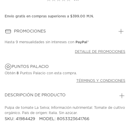
Sin
puntuación.
Enlace
en
Envío gratis en compras superiores a $399.00 M.N.
la
misma
página.
PROMOCIONES
PayPal
Hasta
9 mensualidades
sin intereses con
*
DETALLE DE PROMOCIONES
PUNTOS PALACIO
Obtén
8
Puntos Palacio con esta compra.
TÉRMINOS Y CONDICIONES
DESCRIPCIÓN DE PRODUCTO
Pulpa de tomate La Selva; Información nutrimental: Tomate de cultivo
orgánico. País de origen: Italia. Sin azúcar.
SKU: 41984429
MODEL: 8053323641766