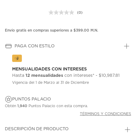
(0)
Sin
puntuación.
Enlace
en
Envío gratis en compras superiores a $399.00 M.N.
la
misma
página.
PAGA CON ESTILO
MENSUALIDADES CON INTERESES
12 mensualidades
Hasta
con intereses* - $10,987.81
Vigencia del 1 de Marzo al 31 de Diciembre
PUNTOS PALACIO
Obtén
1,940
Puntos Palacio con esta compra.
TÉRMINOS Y CONDICIONES
DESCRIPCIÓN DE PRODUCTO