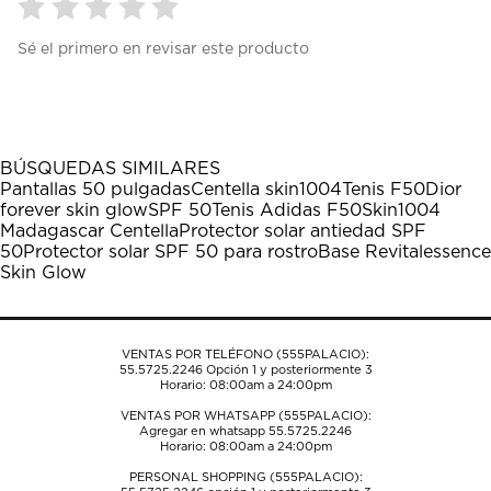
Seleccionar
Seleccionar
Seleccionar
Seleccionar
Seleccionar
Sé el primero en revisar este producto
para
para
para
para
para
calificar
calificar
calificar
calificar
calificar
el
el
el
el
el
artículo
artículo
artículo
artículo
artículo
con
con
con
con
con
1
2
3
4
5
BÚSQUEDAS SIMILARES
estrella
estrellas.
estrellas.
estrellas.
estrellas.
Pantallas 50 pulgadas
Centella skin1004
Tenis F50
Dior
Esta
Esta
Esta
Esta
Esta
forever skin glow
SPF 50
Tenis Adidas F50
Skin1004
acción
acción
acción
acción
acción
Madagascar Centella
Protector solar antiedad SPF
abrirá
abrirá
abrirá
abrirá
abrirá
50
Protector solar SPF 50 para rostro
Base Revitalessence
el
el
el
el
el
Skin Glow
formulario
formulario
formulario
formulario
formulario
de
de
de
de
de
envío.
envío.
envío.
envío.
envío.
VENTAS POR TELÉFONO (555PALACIO):
55.5725.2246
Opción 1 y posteriormente 3
Horario: 08:00am a 24:00pm
VENTAS POR WHATSAPP (555PALACIO):
Agregar en whatsapp 55.5725.2246
Horario: 08:00am a 24:00pm
PERSONAL SHOPPING (555PALACIO):