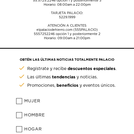
55.5725.2246
opción 1 y posteriormente 3
Horario: 08:00am a 22:00pm
TARJETA PALACIO:
5229.1999
ATENCIÓN A CLIENTES
elpalaciodehierro.com (555PALACIO)
5557252246
opción 1 y posteriormente 2
Horario: 09:00am a 21:00pm
OBTÉN LAS ÚLTIMAS NOTICIAS TOTALMENTE PALACIO
descuentos especiales
Regístrate y recibe
.
tendencias
Las últimas
y noticias.
beneficios
Promociones,
y eventos únicos.
MUJER
HOMBRE
HOGAR