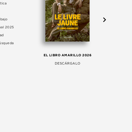
tica
abajo
ual 2025
dad
Búsqueda
LA 
EL LIBRO AMARILLO 2026
AG
DESCÁRGALO