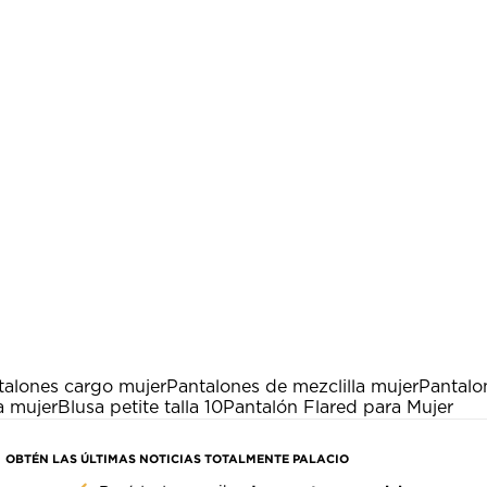
talones cargo mujer
Pantalones de mezclilla mujer
Pantalo
a mujer
Blusa petite talla 10
Pantalón Flared para Mujer
OBTÉN LAS ÚLTIMAS NOTICIAS TOTALMENTE PALACIO