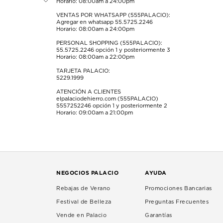
Horario: 08:00am a 24:00pm
envío.
envío.
envío.
envío.
envío.
VENTAS POR WHATSAPP (555PALACIO):
Agregar en whatsapp 55.5725.2246
Horario: 08:00am a 24:00pm
PERSONAL SHOPPING (555PALACIO):
55.5725.2246
opción 1 y posteriormente 3
Horario: 08:00am a 22:00pm
TARJETA PALACIO:
5229.1999
ATENCIÓN A CLIENTES
elpalaciodehierro.com (555PALACIO)
5557252246
opción 1 y posteriormente 2
Horario: 09:00am a 21:00pm
NEGOCIOS PALACIO
AYUDA
Rebajas de Verano
Promociones Bancarias
Festival de Belleza
Preguntas Frecuentes
Vende en Palacio
Garantías