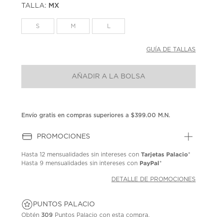
TALLA:
MX
Enlace
en
la
S
M
L
misma
página.
GUÍA DE TALLAS
AÑADIR A LA BOLSA
Envío gratis en compras superiores a $399.00 M.N.
PROMOCIONES
Tarjetas Palacio
Hasta
12 mensualidades
sin intereses con
*
PayPal
Hasta
9 mensualidades
sin intereses con
*
DETALLE DE PROMOCIONES
PUNTOS PALACIO
Obtén
309
Puntos Palacio con esta compra.