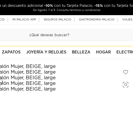
-10%
-15%
de un descuento adicional
con tu Tarjeta Palacio,
con tu Tarjeta S
De Agosto 7 al 9. Consulta términos y condiciones
CIO
MI PALACIO APP
SEGUROS PALACIO
GASTRONOMÍA PALACIO
VIAJES
ZAPATOS
JOYERÍA Y RELOJES
BELLEZA
HOGAR
ELECTR