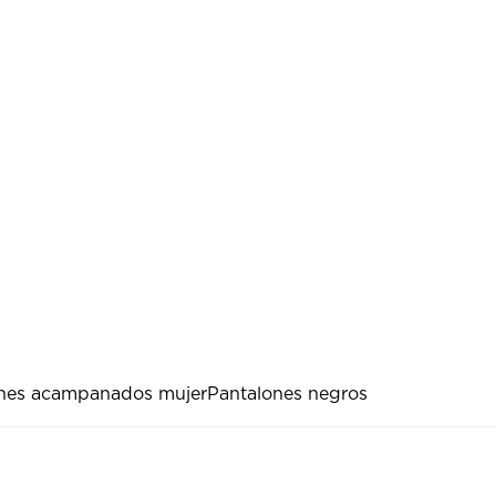
nes acampanados mujer
Pantalones negros