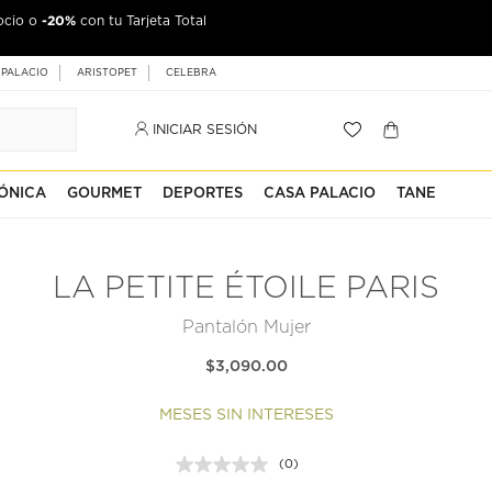
-20%
ocio o
con tu Tarjeta Total
 PALACIO
ARISTOPET
CELEBRA
INICIAR SESIÓN
ÓNICA
GOURMET
DEPORTES
CASA PALACIO
TANE
LA PETITE ÉTOILE PARIS
Pantalón Mujer
$3,090.00
MESES SIN INTERESES
(0)
Sin
puntuación.