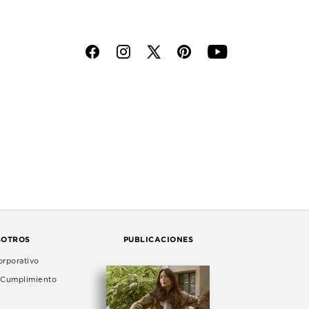
f
i
p
y
SOTROS
PUBLICACIONES
rporativo
e Cumplimiento