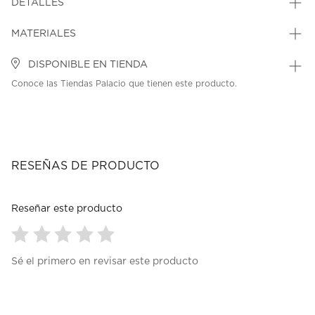
DETALLES
MATERIALES
DISPONIBLE EN TIENDA
Conoce las Tiendas Palacio que tienen este producto.
RESEÑAS DE PRODUCTO
Reseñar este producto
Seleccionar
Seleccionar
Seleccionar
Seleccionar
Seleccionar
Sé el primero en revisar este producto
para
para
para
para
para
calificar
calificar
calificar
calificar
calificar
el
el
el
el
el
artículo
artículo
artículo
artículo
artículo