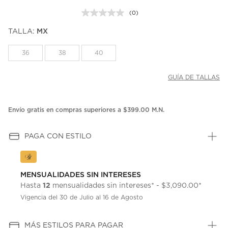
(0)
Sin
puntuación.
TALLA:
MX
Enlace
en
la
36
38
40
misma
página.
GUÍA DE TALLAS
Envío gratis en compras superiores a $399.00 M.N.
PAGA CON ESTILO
MENSUALIDADES SIN INTERESES
12
Hasta
mensualidades sin intereses* - $3,090.00*
Vigencia del 30 de Julio al 16 de Agosto
MÁS ESTILOS PARA PAGAR