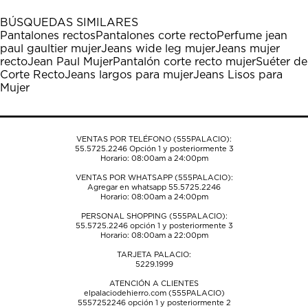
con
con
con
con
con
1
2
3
4
5
BÚSQUEDAS SIMILARES
estrella
estrellas.
estrellas.
estrellas.
estrellas.
Pantalones rectos
Pantalones corte recto
Perfume jean
Esta
Esta
Esta
Esta
Esta
paul gaultier mujer
Jeans wide leg mujer
Jeans mujer
acción
acción
acción
acción
acción
recto
Jean Paul Mujer
Pantalón corte recto mujer
Suéter de
abrirá
abrirá
abrirá
abrirá
abrirá
Corte Recto
Jeans largos para mujer
Jeans Lisos para
el
el
el
el
el
Mujer
formulario
formulario
formulario
formulario
formulario
de
de
de
de
de
envío.
envío.
envío.
envío.
envío.
VENTAS POR TELÉFONO (555PALACIO):
55.5725.2246
Opción 1 y posteriormente 3
Horario: 08:00am a 24:00pm
VENTAS POR WHATSAPP (555PALACIO):
Agregar en whatsapp 55.5725.2246
Horario: 08:00am a 24:00pm
PERSONAL SHOPPING (555PALACIO):
55.5725.2246
opción 1 y posteriormente 3
Horario: 08:00am a 22:00pm
TARJETA PALACIO:
5229.1999
ATENCIÓN A CLIENTES
elpalaciodehierro.com (555PALACIO)
5557252246
opción 1 y posteriormente 2