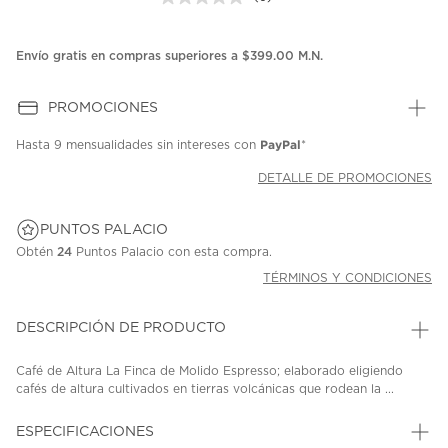
Sin
puntuación.
Enlace
en
Envío gratis en compras superiores a $399.00 M.N.
la
misma
página.
PROMOCIONES
PayPal
Hasta
9 mensualidades
sin intereses con
*
DETALLE DE PROMOCIONES
PUNTOS PALACIO
Obtén
24
Puntos Palacio con esta compra.
TÉRMINOS Y CONDICIONES
DESCRIPCIÓN DE PRODUCTO
Café de Altura La Finca de Molido Espresso; elaborado eligiendo
cafés de altura cultivados en tierras volcánicas que rodean la ...
ESPECIFICACIONES