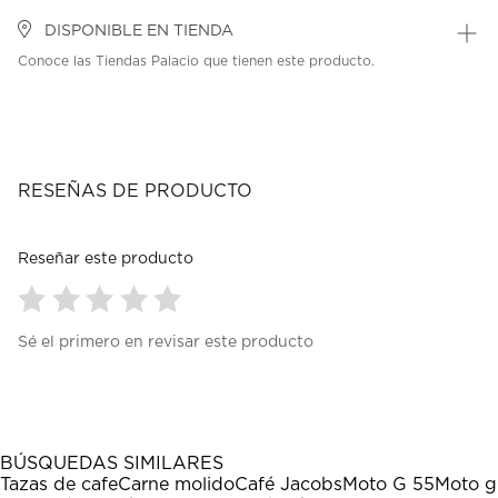
DISPONIBLE EN TIENDA
Conoce las Tiendas Palacio que tienen este producto.
RESEÑAS DE PRODUCTO
Reseñar este producto
Seleccionar
Seleccionar
Seleccionar
Seleccionar
Seleccionar
Sé el primero en revisar este producto
para
para
para
para
para
calificar
calificar
calificar
calificar
calificar
el
el
el
el
el
artículo
artículo
artículo
artículo
artículo
con
con
con
con
con
1
2
3
4
5
BÚSQUEDAS SIMILARES
estrella
estrellas.
estrellas.
estrellas.
estrellas.
Tazas de cafe
Carne molido
Café Jacobs
Moto G 55
Moto g
Esta
Esta
Esta
Esta
Esta