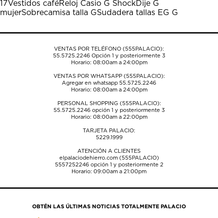
17
Vestidos café
Reloj Casio G Shock
Dije G
acción
acción
acción
acción
acción
mujer
Sobrecamisa talla G
Sudadera tallas EG G
abrirá
abrirá
abrirá
abrirá
abrirá
el
el
el
el
el
formulario
formulario
formulario
formulario
formulario
de
de
de
de
de
VENTAS POR TELÉFONO (555PALACIO):
envío.
envío.
envío.
envío.
envío.
55.5725.2246
Opción 1 y posteriormente 3
Horario: 08:00am a 24:00pm
VENTAS POR WHATSAPP (555PALACIO):
Agregar en whatsapp 55.5725.2246
Horario: 08:00am a 24:00pm
PERSONAL SHOPPING (555PALACIO):
55.5725.2246
opción 1 y posteriormente 3
Horario: 08:00am a 22:00pm
TARJETA PALACIO:
5229.1999
ATENCIÓN A CLIENTES
elpalaciodehierro.com (555PALACIO)
5557252246
opción 1 y posteriormente 2
Horario: 09:00am a 21:00pm
OBTÉN LAS ÚLTIMAS NOTICIAS TOTALMENTE PALACIO