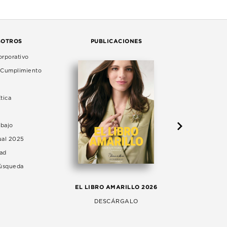
SOTROS
PUBLICACIONES
rporativo
e Cumplimiento
tica
abajo
ual 2025
dad
Búsqueda
LA 
EL LIBRO AMARILLO 2026
AG
DESCÁRGALO