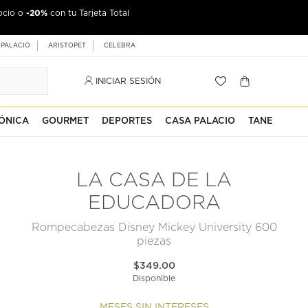
-20%
ocio o
con tu Tarjeta Total
 PALACIO
ARISTOPET
CELEBRA
INICIAR SESIÓN
ÓNICA
GOURMET
DEPORTES
CASA PALACIO
TANE
LA CASA DE LA
EDUCADORA
Rompecabezas Disney Mickey University 600
piezas
$349.00
Disponible
MESES SIN INTERESES