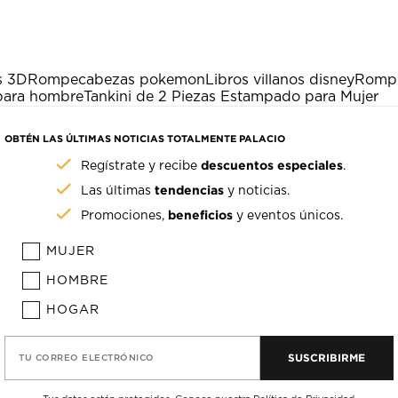
s 3D
Rompecabezas pokemon
Libros villanos disney
Rompe
 para hombre
Tankini de 2 Piezas Estampado para Mujer
OBTÉN LAS ÚLTIMAS NOTICIAS TOTALMENTE PALACIO
descuentos especiales
Regístrate y recibe
.
tendencias
Las últimas
y noticias.
beneficios
Promociones,
y eventos únicos.
MUJER
HOMBRE
HOGAR
SUSCRIBIRME
TU CORREO ELECTRÓNICO