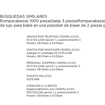
artículo
artículo
artículo
artículo
artículo
con
con
con
con
con
1
2
3
4
5
estrella
estrellas.
estrellas.
estrellas.
estrellas.
BÚSQUEDAS SIMILARES
Esta
Esta
Esta
Esta
Esta
Rompecabezas 1000 piezas
Salas 3 piezas
Rompecabeza
acción
acción
acción
acción
acción
de lujo para bebé en una pieza
Set de bóxer de 2 piezas
abrirá
abrirá
abrirá
abrirá
abrirá
el
el
el
el
el
formulario
formulario
formulario
formulario
formulario
VENTAS POR TELÉFONO (555PALACIO):
55.5725.2246
Opción 1 y posteriormente 3
de
de
de
de
de
Horario: 08:00am a 24:00pm
envío.
envío.
envío.
envío.
envío.
VENTAS POR WHATSAPP (555PALACIO):
Agregar en whatsapp 55.5725.2246
Horario: 08:00am a 24:00pm
PERSONAL SHOPPING (555PALACIO):
55.5725.2246
opción 1 y posteriormente 3
Horario: 08:00am a 22:00pm
TARJETA PALACIO:
5229.1999
ATENCIÓN A CLIENTES
elpalaciodehierro.com (555PALACIO)
5557252246
opción 1 y posteriormente 2
Horario: 09:00am a 21:00pm