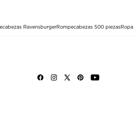
cabezas Ravensburger
Rompecabezas 500 piezas
Ropa
f
i
p
y