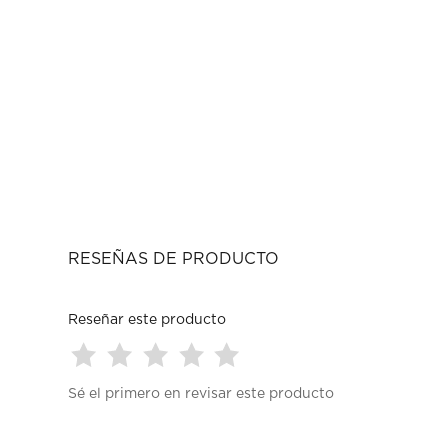
RESEÑAS DE PRODUCTO
Reseñar este producto
Seleccionar
Seleccionar
Seleccionar
Seleccionar
Seleccionar
Sé el primero en revisar este producto
para
para
para
para
para
calificar
calificar
calificar
calificar
calificar
el
el
el
el
el