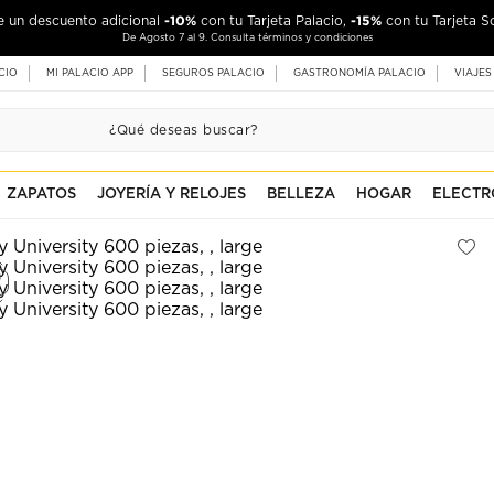
-10%
-15%
de un descuento adicional
con tu Tarjeta Palacio,
con tu Tarjeta S
De Agosto 7 al 9. Consulta términos y condiciones
CIO
MI PALACIO APP
SEGUROS PALACIO
GASTRONOMÍA PALACIO
VIAJES
ZAPATOS
JOYERÍA Y RELOJES
BELLEZA
HOGAR
ELECTR