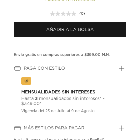
(0)
Sin
puntuación.
Enlace
AÑADIR A LA BOLSA
en
la
misma
página.
Envío gratis en compras superiores a $399.00 M.N.
PAGA CON ESTILO
MENSUALIDADES SIN INTERESES
3
Hasta
mensualidades sin intereses* -
$349.00*
Vigencia del 23 de Julio al 9 de Agosto
MÁS ESTILOS PARA PAGAR
PayPal
Hasta
9 mensualidades
sin intereses con
*