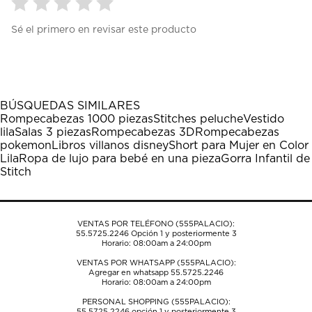
Seleccionar
Seleccionar
Seleccionar
Seleccionar
Seleccionar
Sé el primero en revisar este producto
para
para
para
para
para
calificar
calificar
calificar
calificar
calificar
el
el
el
el
el
artículo
artículo
artículo
artículo
artículo
con
con
con
con
con
1
2
3
4
5
BÚSQUEDAS SIMILARES
estrella
estrellas.
estrellas.
estrellas.
estrellas.
Rompecabezas 1000 piezas
Stitches peluche
Vestido
Esta
Esta
Esta
Esta
Esta
lila
Salas 3 piezas
Rompecabezas 3D
Rompecabezas
acción
acción
acción
acción
acción
pokemon
Libros villanos disney
Short para Mujer en Color
abrirá
abrirá
abrirá
abrirá
abrirá
Lila
Ropa de lujo para bebé en una pieza
Gorra Infantil de
el
el
el
el
el
Stitch
formulario
formulario
formulario
formulario
formulario
de
de
de
de
de
envío.
envío.
envío.
envío.
envío.
VENTAS POR TELÉFONO (555PALACIO):
55.5725.2246
Opción 1 y posteriormente 3
Horario: 08:00am a 24:00pm
VENTAS POR WHATSAPP (555PALACIO):
Agregar en whatsapp 55.5725.2246
Horario: 08:00am a 24:00pm
PERSONAL SHOPPING (555PALACIO):
55.5725.2246
opción 1 y posteriormente 3