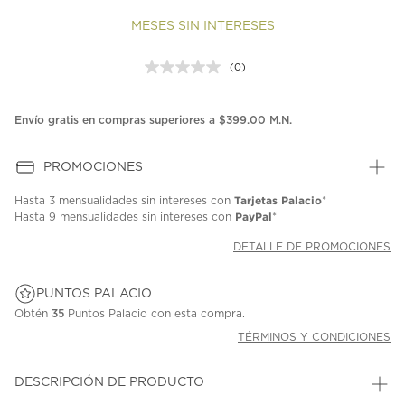
MESES SIN INTERESES
(0)
Sin
puntuación.
Enlace
en
Envío gratis en compras superiores a $399.00 M.N.
la
misma
página.
PROMOCIONES
Tarjetas Palacio
Hasta
3 mensualidades
sin intereses con
*
PayPal
Hasta
9 mensualidades
sin intereses con
*
DETALLE DE PROMOCIONES
PUNTOS PALACIO
Obtén
35
Puntos Palacio con esta compra.
TÉRMINOS Y CONDICIONES
DESCRIPCIÓN DE PRODUCTO