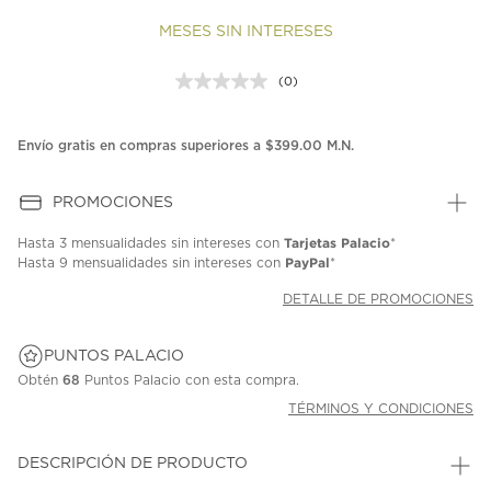
MESES SIN INTERESES
(0)
Sin
puntuación.
Enlace
en
Envío gratis en compras superiores a $399.00 M.N.
la
misma
página.
PROMOCIONES
Tarjetas Palacio
Hasta
3 mensualidades
sin intereses con
*
PayPal
Hasta
9 mensualidades
sin intereses con
*
DETALLE DE PROMOCIONES
PUNTOS PALACIO
Obtén
68
Puntos Palacio con esta compra.
TÉRMINOS Y CONDICIONES
DESCRIPCIÓN DE PRODUCTO