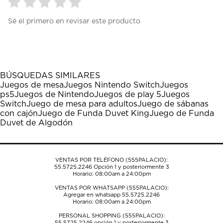
Seleccionar
Seleccionar
Seleccionar
Seleccionar
Seleccionar
Sé el primero en revisar este producto
para
para
para
para
para
calificar
calificar
calificar
calificar
calificar
el
el
el
el
el
artículo
artículo
artículo
artículo
artículo
con
con
con
con
con
1
2
3
4
5
BÚSQUEDAS SIMILARES
estrella
estrellas.
estrellas.
estrellas.
estrellas.
Juegos de mesa
Juegos Nintendo Switch
Juegos
Esta
Esta
Esta
Esta
Esta
ps5
Juegos de Nintendo
Juegos de play 5
Juegos
acción
acción
acción
acción
acción
Switch
Juego de mesa para adultos
Juego de sábanas
abrirá
abrirá
abrirá
abrirá
abrirá
con cajón
Juego de Funda Duvet King
Juego de Funda
el
el
el
el
el
Duvet de Algodón
formulario
formulario
formulario
formulario
formulario
de
de
de
de
de
envío.
envío.
envío.
envío.
envío.
VENTAS POR TELÉFONO (555PALACIO):
55.5725.2246
Opción 1 y posteriormente 3
Horario: 08:00am a 24:00pm
VENTAS POR WHATSAPP (555PALACIO):
Agregar en whatsapp 55.5725.2246
Horario: 08:00am a 24:00pm
PERSONAL SHOPPING (555PALACIO):
55.5725.2246
opción 1 y posteriormente 3