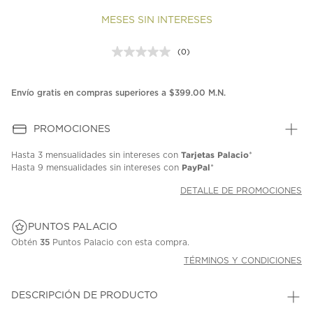
MESES SIN INTERESES
(0)
Sin
puntuación.
Enlace
en
Envío gratis en compras superiores a $399.00 M.N.
la
misma
página.
PROMOCIONES
Tarjetas Palacio
Hasta
3 mensualidades
sin intereses con
*
PayPal
Hasta
9 mensualidades
sin intereses con
*
DETALLE DE PROMOCIONES
PUNTOS PALACIO
Obtén
35
Puntos Palacio con esta compra.
TÉRMINOS Y CONDICIONES
DESCRIPCIÓN DE PRODUCTO