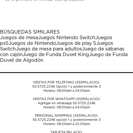
para
para
para
para
para
calificar
calificar
calificar
calificar
calificar
el
el
el
el
el
artículo
artículo
artículo
artículo
artículo
con
con
con
con
con
1
2
3
4
5
BÚSQUEDAS SIMILARES
estrella
estrellas.
estrellas.
estrellas.
estrellas.
Juegos de mesa
Juegos Nintendo Switch
Juegos
Esta
Esta
Esta
Esta
Esta
ps5
Juegos de Nintendo
Juegos de play 5
Juegos
acción
acción
acción
acción
acción
Switch
Juego de mesa para adultos
Juego de sábanas
abrirá
abrirá
abrirá
abrirá
abrirá
con cajón
Juego de Funda Duvet King
Juego de Funda
el
el
el
el
el
Duvet de Algodón
formulario
formulario
formulario
formulario
formulario
de
de
de
de
de
envío.
envío.
envío.
envío.
envío.
VENTAS POR TELÉFONO (555PALACIO):
55.5725.2246
Opción 1 y posteriormente 3
Horario: 08:00am a 24:00pm
VENTAS POR WHATSAPP (555PALACIO):
Agregar en whatsapp 55.5725.2246
Horario: 08:00am a 24:00pm
PERSONAL SHOPPING (555PALACIO):
55.5725.2246
opción 1 y posteriormente 3
Horario: 08:00am a 22:00pm
TARJETA PALACIO: