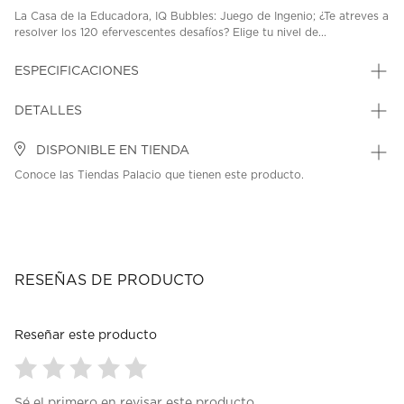
La Casa de la Educadora, IQ Bubbles: Juego de Ingenio; ¿Te atreves a
resolver los 120 efervescentes desafíos? Elige tu nivel de...
ESPECIFICACIONES
DETALLES
DISPONIBLE EN TIENDA
Conoce las Tiendas Palacio que tienen este producto.
RESEÑAS DE PRODUCTO
Reseñar este producto
Seleccionar
Seleccionar
Seleccionar
Seleccionar
Seleccionar
Sé el primero en revisar este producto