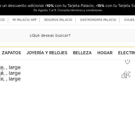
-10%
-15%
de un descuento adicional
con tu Tarjeta Palacio,
con tu Tarjeta S
De Agosto 7 al 9. Consulta términos y condiciones
CIO
MI PALACIO APP
SEGUROS PALACIO
GASTRONOMÍA PALACIO
VIAJES
ZAPATOS
JOYERÍA Y RELOJES
BELLEZA
HOGAR
ELECTR