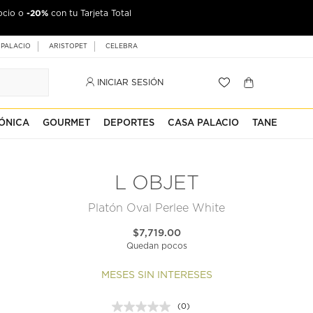
-20%
ocio o
con tu Tarjeta Total
 PALACIO
ARISTOPET
CELEBRA
INICIAR SESIÓN
ÓNICA
GOURMET
DEPORTES
CASA PALACIO
TANE
L OBJET
Platón Oval Perlee White
$7,719.00
Quedan pocos
MESES SIN INTERESES
(0)
Sin