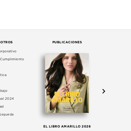
SOTROS
PUBLICACIONES
rporativo
e Cumplimiento
tica
abajo
ual 2024
dad
Búsqueda
LA 
EL LIBRO AMARILLO 2026
AG