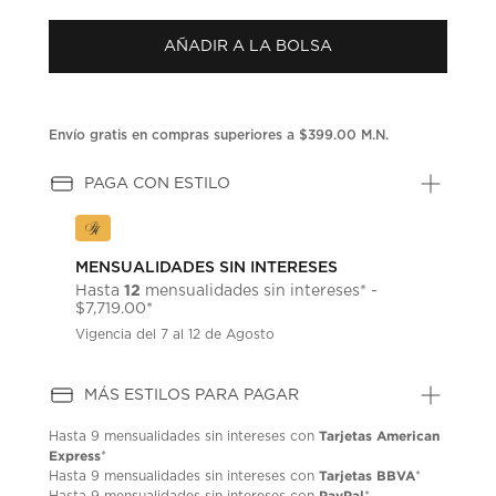
puntuación.
Enlace
AÑADIR A LA BOLSA
en
la
misma
página.
Envío gratis en compras superiores a $399.00 M.N.
PAGA CON ESTILO
MENSUALIDADES SIN INTERESES
12
Hasta
mensualidades sin intereses* -
$7,719.00*
Vigencia del 7 al 12 de Agosto
MÁS ESTILOS PARA PAGAR
Tarjetas American
Hasta
9 mensualidades
sin intereses con
Express
*
Tarjetas BBVA
Hasta
9 mensualidades
sin intereses con
*
PayPal
Hasta
9 mensualidades
sin intereses con
*