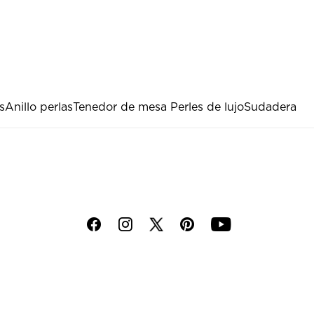
s
Anillo perlas
Tenedor de mesa Perles de lujo
Sudadera
f
i
p
y