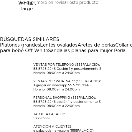
Sé el primero en revisar este producto
para
para
para
para
para
calificar
calificar
calificar
calificar
calificar
el
el
el
el
el
artículo
artículo
artículo
artículo
artículo
con
con
con
con
con
1
2
3
4
5
estrella
estrellas.
estrellas.
estrellas.
estrellas.
BÚSQUEDAS SIMILARES
Esta
Esta
Esta
Esta
Esta
Platones grandes
Lentes ovalados
Aretes de perlas
Collar
acción
acción
acción
acción
acción
para bebé Off White
Sandalias planas para mujer Perla
abrirá
abrirá
abrirá
abrirá
abrirá
el
el
el
el
el
formulario
formulario
formulario
formulario
formulario
VENTAS POR TELÉFONO (555PALACIO):
55.5725.2246
Opción 1 y posteriormente 3
de
de
de
de
de
Horario: 08:00am a 24:00pm
envío.
envío.
envío.
envío.
envío.
VENTAS POR WHATSAPP (555PALACIO):
Agregar en whatsapp 55.5725.2246
Horario: 08:00am a 24:00pm
PERSONAL SHOPPING (555PALACIO):
55.5725.2246
opción 1 y posteriormente 3
Horario: 08:00am a 22:00pm
TARJETA PALACIO:
5229.1999
ATENCIÓN A CLIENTES
elpalaciodehierro.com (555PALACIO)