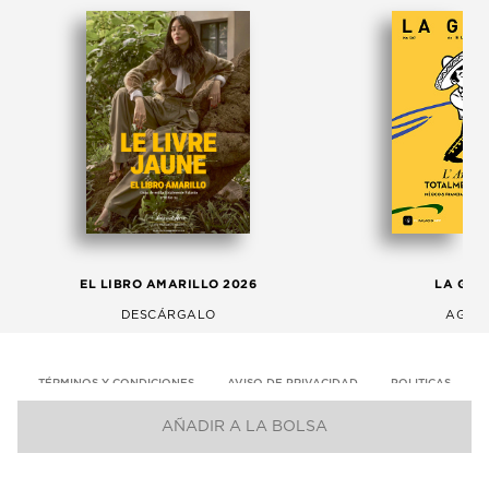
EL LIBRO AMARILLO 2026
LA GAC
DESCÁRGALO
AGOS
TÉRMINOS Y CONDICIONES
AVISO DE PRIVACIDAD
POLITICAS
AÑADIR A LA BOLSA