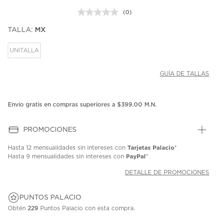
(0)
Sin
puntuación.
TALLA:
MX
Enlace
en
la
UNITALLA
misma
página.
GUÍA DE TALLAS
Envío gratis en compras superiores a $399.00 M.N.
PROMOCIONES
Tarjetas Palacio
Hasta
12 mensualidades
sin intereses con
*
PayPal
Hasta
9 mensualidades
sin intereses con
*
DETALLE DE PROMOCIONES
PUNTOS PALACIO
Obtén
229
Puntos Palacio con esta compra.