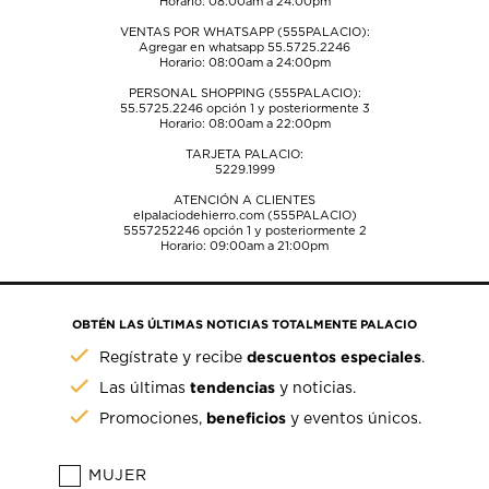
Horario: 08:00am a 24:00pm
VENTAS POR WHATSAPP (555PALACIO):
Agregar en whatsapp 55.5725.2246
Horario: 08:00am a 24:00pm
PERSONAL SHOPPING (555PALACIO):
55.5725.2246
opción 1 y posteriormente 3
Horario: 08:00am a 22:00pm
TARJETA PALACIO:
5229.1999
ATENCIÓN A CLIENTES
elpalaciodehierro.com (555PALACIO)
5557252246
opción 1 y posteriormente 2
Horario: 09:00am a 21:00pm
OBTÉN LAS ÚLTIMAS NOTICIAS TOTALMENTE PALACIO
descuentos especiales
Regístrate y recibe
.
tendencias
Las últimas
y noticias.
beneficios
Promociones,
y eventos únicos.
MUJER