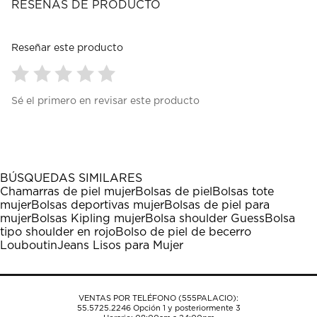
RESEÑAS DE PRODUCTO
Reseñar este producto
Seleccionar
Seleccionar
Seleccionar
Seleccionar
Seleccionar
Sé el primero en revisar este producto
para
para
para
para
para
calificar
calificar
calificar
calificar
calificar
el
el
el
el
el
artículo
artículo
artículo
artículo
artículo
con
con
con
con
con
1
2
3
4
5
BÚSQUEDAS SIMILARES
estrella
estrellas.
estrellas.
estrellas.
estrellas.
Chamarras de piel mujer
Bolsas de piel
Bolsas tote
Esta
Esta
Esta
Esta
Esta
mujer
Bolsas deportivas mujer
Bolsas de piel para
acción
acción
acción
acción
acción
mujer
Bolsas Kipling mujer
Bolsa shoulder Guess
Bolsa
abrirá
abrirá
abrirá
abrirá
abrirá
tipo shoulder en rojo
Bolso de piel de becerro
el
el
el
el
el
Louboutin
Jeans Lisos para Mujer
formulario
formulario
formulario
formulario
formulario
de
de
de
de
de
envío.
envío.
envío.
envío.
envío.
VENTAS POR TELÉFONO (555PALACIO):
55.5725.2246
Opción 1 y posteriormente 3