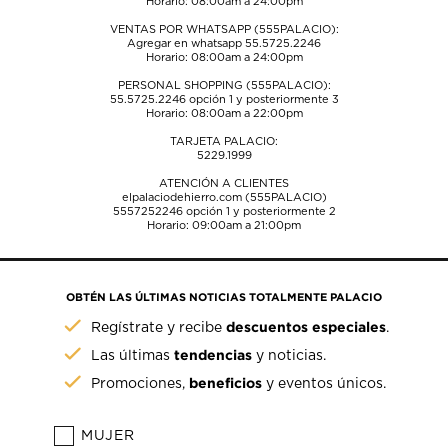
Horario: 08:00am a 24:00pm
VENTAS POR WHATSAPP (555PALACIO):
Agregar en whatsapp 55.5725.2246
Horario: 08:00am a 24:00pm
PERSONAL SHOPPING (555PALACIO):
55.5725.2246
opción 1 y posteriormente 3
Horario: 08:00am a 22:00pm
TARJETA PALACIO:
5229.1999
ATENCIÓN A CLIENTES
elpalaciodehierro.com (555PALACIO)
5557252246
opción 1 y posteriormente 2
Horario: 09:00am a 21:00pm
OBTÉN LAS ÚLTIMAS NOTICIAS TOTALMENTE PALACIO
descuentos especiales
Regístrate y recibe
.
tendencias
Las últimas
y noticias.
beneficios
Promociones,
y eventos únicos.
MUJER