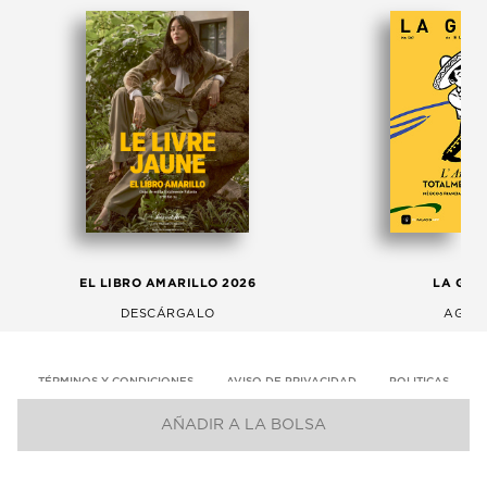
EL LIBRO AMARILLO 2026
LA GAC
DESCÁRGALO
AGOS
TÉRMINOS Y CONDICIONES
AVISO DE PRIVACIDAD
POLITICAS
AÑADIR A LA BOLSA