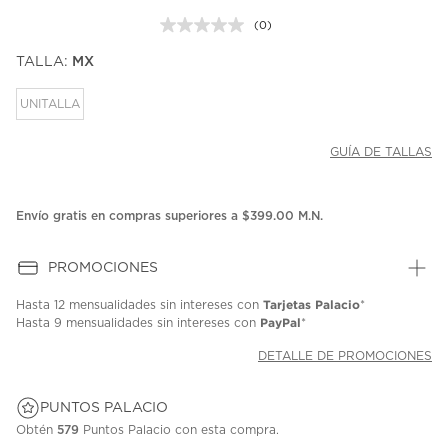
(0)
Sin
puntuación.
TALLA:
MX
Enlace
en
la
UNITALLA
misma
página.
GUÍA DE TALLAS
Envío gratis en compras superiores a $399.00 M.N.
PROMOCIONES
Tarjetas Palacio
Hasta
12 mensualidades
sin intereses con
*
PayPal
Hasta
9 mensualidades
sin intereses con
*
DETALLE DE PROMOCIONES
PUNTOS PALACIO
Obtén
579
Puntos Palacio con esta compra.