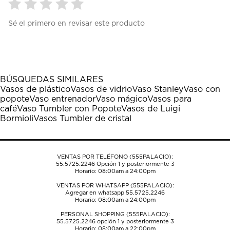
Seleccionar
Seleccionar
Seleccionar
Seleccionar
Seleccionar
Sé el primero en revisar este producto
para
para
para
para
para
calificar
calificar
calificar
calificar
calificar
el
el
el
el
el
artículo
artículo
artículo
artículo
artículo
con
con
con
con
con
1
2
3
4
5
BÚSQUEDAS SIMILARES
estrella
estrellas.
estrellas.
estrellas.
estrellas.
Vasos de plástico
Vasos de vidrio
Vaso Stanley
Vaso con
Esta
Esta
Esta
Esta
Esta
popote
Vaso entrenador
Vaso mágico
Vasos para
acción
acción
acción
acción
acción
café
Vaso Tumbler con Popote
Vasos de Luigi
abrirá
abrirá
abrirá
abrirá
abrirá
Bormioli
Vasos Tumbler de cristal
el
el
el
el
el
formulario
formulario
formulario
formulario
formulario
de
de
de
de
de
envío.
envío.
envío.
envío.
envío.
VENTAS POR TELÉFONO (555PALACIO):
55.5725.2246
Opción 1 y posteriormente 3
Horario: 08:00am a 24:00pm
VENTAS POR WHATSAPP (555PALACIO):
Agregar en whatsapp 55.5725.2246
Horario: 08:00am a 24:00pm
PERSONAL SHOPPING (555PALACIO):
55.5725.2246
opción 1 y posteriormente 3
Horario: 08:00am a 22:00pm