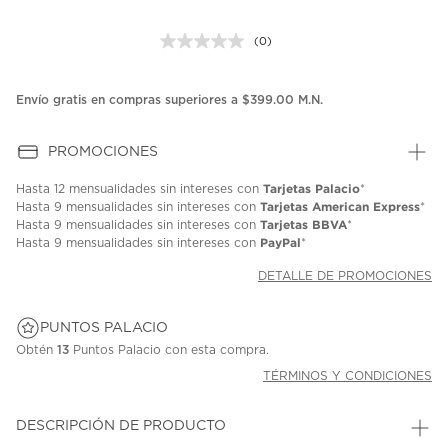
(0)
Sin
puntuación.
Enlace
en
Envío gratis en compras superiores a $399.00 M.N.
la
misma
página.
PROMOCIONES
Tarjetas Palacio
Hasta
12 mensualidades
sin intereses con
*
Tarjetas American Express
Hasta
9 mensualidades
sin intereses con
*
Tarjetas BBVA
Hasta
9 mensualidades
sin intereses con
*
PayPal
Hasta
9 mensualidades
sin intereses con
*
DETALLE DE PROMOCIONES
PUNTOS PALACIO
Obtén
13
Puntos Palacio con esta compra.
TÉRMINOS Y CONDICIONES
DESCRIPCIÓN DE PRODUCTO