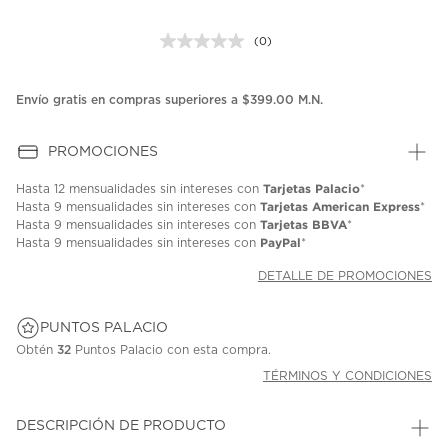
(0)
Sin
puntuación.
Enlace
en
Envío gratis en compras superiores a $399.00 M.N.
la
misma
página.
PROMOCIONES
Tarjetas Palacio
Hasta
12 mensualidades
sin intereses con
*
Tarjetas American Express
Hasta
9 mensualidades
sin intereses con
*
Tarjetas BBVA
Hasta
9 mensualidades
sin intereses con
*
PayPal
Hasta
9 mensualidades
sin intereses con
*
DETALLE DE PROMOCIONES
PUNTOS PALACIO
Obtén
32
Puntos Palacio con esta compra.
TÉRMINOS Y CONDICIONES
DESCRIPCIÓN DE PRODUCTO