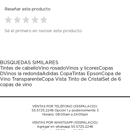
Reseñar este producto
Seleccionar
Seleccionar
Seleccionar
Seleccionar
Seleccionar
Sé el primero en revisar este producto
para
para
para
para
para
calificar
calificar
calificar
calificar
calificar
el
el
el
el
el
artículo
artículo
artículo
artículo
artículo
con
con
con
con
con
1
2
3
4
5
BÚSQUEDAS SIMILARES
estrella
estrellas.
estrellas.
estrellas.
estrellas.
Tintes de cabello
Vino rosado
Vinos y licores
Copas
Esta
Esta
Esta
Esta
Esta
D
Vinos la redonda
Adidas Copa
Tintas Epson
Copa de
acción
acción
acción
acción
acción
Vino Transparente
Copa Vista Tinto de Cristal
Set de 6
abrirá
abrirá
abrirá
abrirá
abrirá
copas de vino
el
el
el
el
el
formulario
formulario
formulario
formulario
formulario
de
de
de
de
de
envío.
envío.
envío.
envío.
envío.
VENTAS POR TELÉFONO (555PALACIO):
55.5725.2246
Opción 1 y posteriormente 3
Horario: 08:00am a 24:00pm
VENTAS POR WHATSAPP (555PALACIO):
Agregar en whatsapp 55.5725.2246