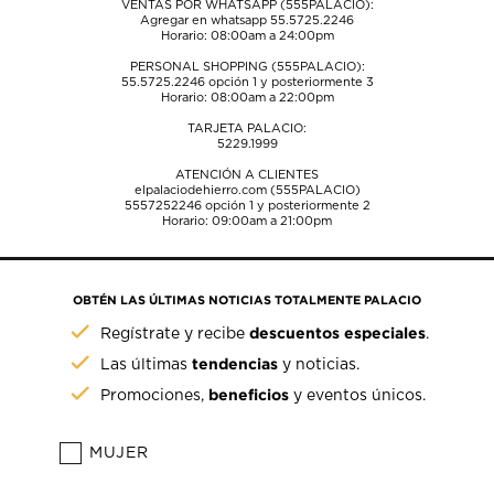
VENTAS POR WHATSAPP (555PALACIO):
Agregar en whatsapp 55.5725.2246
Horario: 08:00am a 24:00pm
PERSONAL SHOPPING (555PALACIO):
55.5725.2246
opción 1 y posteriormente 3
Horario: 08:00am a 22:00pm
TARJETA PALACIO:
5229.1999
ATENCIÓN A CLIENTES
elpalaciodehierro.com (555PALACIO)
5557252246
opción 1 y posteriormente 2
Horario: 09:00am a 21:00pm
OBTÉN LAS ÚLTIMAS NOTICIAS TOTALMENTE PALACIO
descuentos especiales
Regístrate y recibe
.
tendencias
Las últimas
y noticias.
beneficios
Promociones,
y eventos únicos.
MUJER