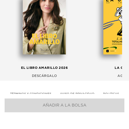
EL LIBRO AMARILLO 2026
LA GAC
DESCÁRGALO
AGOS
TÉRMINOS Y CONDICIONES
AVISO DE PRIVACIDAD
POLITICAS
AÑADIR A LA BOLSA