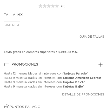
(0)
Sin
puntuación.
TALLA:
MX
Enlace
en
la
UNITALLA
misma
página.
GUÍA DE TALLAS
Envío gratis en compras superiores a $399.00 M.N.
PROMOCIONES
Tarjetas Palacio
Hasta
12 mensualidades
sin intereses con
*
Tarjetas American Express
Hasta
9 mensualidades
sin intereses con
*
Tarjetas BBVA
Hasta
9 mensualidades
sin intereses con
*
Tarjetas Bajio
Hasta
9 mensualidades
sin intereses con
*
DETALLE DE PROMOCIONES
PUNTOS PALACIO