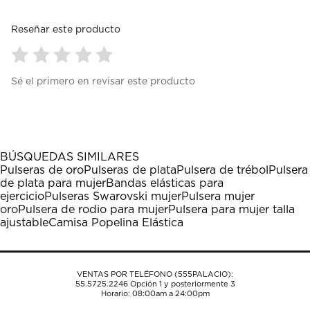
Reseñar este producto
Seleccionar
Seleccionar
Seleccionar
Seleccionar
Seleccionar
Sé el primero en revisar este producto
para
para
para
para
para
calificar
calificar
calificar
calificar
calificar
el
el
el
el
el
artículo
artículo
artículo
artículo
artículo
con
con
con
con
con
1
2
3
4
5
BÚSQUEDAS SIMILARES
estrella
estrellas.
estrellas.
estrellas.
estrellas.
Pulseras de oro
Pulseras de plata
Pulsera de trébol
Pulsera
Esta
Esta
Esta
Esta
Esta
de plata para mujer
Bandas elásticas para
acción
acción
acción
acción
acción
ejercicio
Pulseras Swarovski mujer
Pulsera mujer
abrirá
abrirá
abrirá
abrirá
abrirá
oro
Pulsera de rodio para mujer
Pulsera para mujer talla
el
el
el
el
el
ajustable
Camisa Popelina Elástica
formulario
formulario
formulario
formulario
formulario
de
de
de
de
de
envío.
envío.
envío.
envío.
envío.
VENTAS POR TELÉFONO (555PALACIO):
55.5725.2246
Opción 1 y posteriormente 3
Horario: 08:00am a 24:00pm