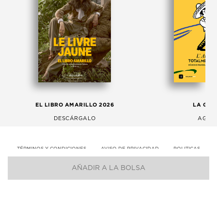
EL LIBRO AMARILLO 2026
LA GAC
DESCÁRGALO
AGOS
TÉRMINOS Y CONDICIONES
AVISO DE PRIVACIDAD
POLITICAS
AÑADIR A LA BOLSA