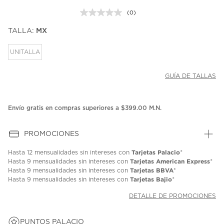
(0)
Sin
puntuación.
TALLA:
MX
Enlace
en
la
UNITALLA
misma
página.
GUÍA DE TALLAS
Envío gratis en compras superiores a $399.00 M.N.
PROMOCIONES
Tarjetas Palacio
Hasta
12 mensualidades
sin intereses con
*
Tarjetas American Express
Hasta
9 mensualidades
sin intereses con
*
Tarjetas BBVA
Hasta
9 mensualidades
sin intereses con
*
Tarjetas Bajio
Hasta
9 mensualidades
sin intereses con
*
DETALLE DE PROMOCIONES
PUNTOS PALACIO