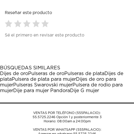
Reseñar este producto
Seleccionar
Seleccionar
Seleccionar
Seleccionar
Seleccionar
Sé el primero en revisar este producto
para
para
para
para
para
calificar
calificar
calificar
calificar
calificar
el
el
el
el
el
artículo
artículo
artículo
artículo
artículo
con
con
con
con
con
1
2
3
4
5
BÚSQUEDAS SIMILARES
estrella
estrellas.
estrellas.
estrellas.
estrellas.
Dijes de oro
Pulseras de oro
Pulseras de plata
Dijes de
Esta
Esta
Esta
Esta
Esta
plata
Pulsera de plata para mujer
Dijes de oro para
acción
acción
acción
acción
acción
mujer
Pulseras Swarovski mujer
Pulsera de rodio para
abrirá
abrirá
abrirá
abrirá
abrirá
mujer
Dije para mujer Pandora
Dije G mujer
el
el
el
el
el
formulario
formulario
formulario
formulario
formulario
de
de
de
de
de
envío.
envío.
envío.
envío.
envío.
VENTAS POR TELÉFONO (555PALACIO):
55.5725.2246
Opción 1 y posteriormente 3
Horario: 08:00am a 24:00pm
VENTAS POR WHATSAPP (555PALACIO):
Agregar en whatsapp 55.5725.2246