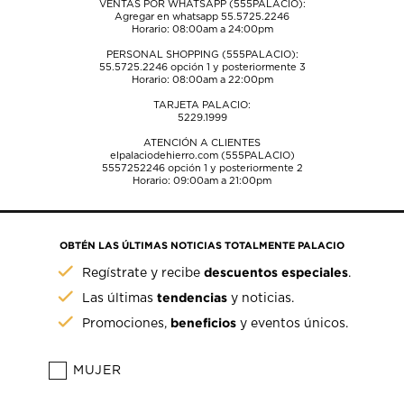
VENTAS POR WHATSAPP (555PALACIO):
Agregar en whatsapp 55.5725.2246
Horario: 08:00am a 24:00pm
PERSONAL SHOPPING (555PALACIO):
55.5725.2246
opción 1 y posteriormente 3
Horario: 08:00am a 22:00pm
TARJETA PALACIO:
5229.1999
ATENCIÓN A CLIENTES
elpalaciodehierro.com (555PALACIO)
5557252246
opción 1 y posteriormente 2
Horario: 09:00am a 21:00pm
OBTÉN LAS ÚLTIMAS NOTICIAS TOTALMENTE PALACIO
descuentos especiales
Regístrate y recibe
.
tendencias
Las últimas
y noticias.
beneficios
Promociones,
y eventos únicos.
MUJER