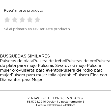
Reseñar este producto
Seleccionar
Seleccionar
Seleccionar
Seleccionar
Seleccionar
Sé el primero en revisar este producto
para
para
para
para
para
calificar
calificar
calificar
calificar
calificar
el
el
el
el
el
artículo
artículo
artículo
artículo
artículo
con
con
con
con
con
1
2
3
4
5
BÚSQUEDAS SIMILARES
estrella
estrellas.
estrellas.
estrellas.
estrellas.
Pulseras de plata
Pulsera de trébol
Pulseras de oro
Pulsera
Esta
Esta
Esta
Esta
Esta
de plata para mujer
Pulseras Swarovski mujer
Pulsera
acción
acción
acción
acción
acción
mujer oro
Pulseras para eventos
Pulsera de rodio para
abrirá
abrirá
abrirá
abrirá
abrirá
mujer
Pulsera para mujer talla ajustable
Pulsera Fina con
el
el
el
el
el
Diamantes para Mujer
formulario
formulario
formulario
formulario
formulario
de
de
de
de
de
envío.
envío.
envío.
envío.
envío.
VENTAS POR TELÉFONO (555PALACIO):
55.5725.2246
Opción 1 y posteriormente 3
Horario: 08:00am a 24:00pm