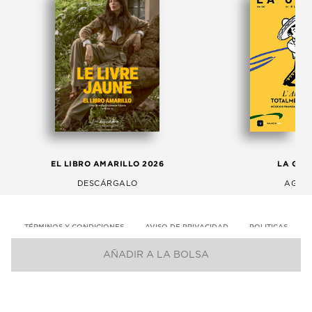
EL LIBRO AMARILLO 2026
LA GAC
DESCÁRGALO
AGOS
TÉRMINOS Y CONDICIONES
AVISO DE PRIVACIDAD
POLITICAS
AÑADIR A LA BOLSA