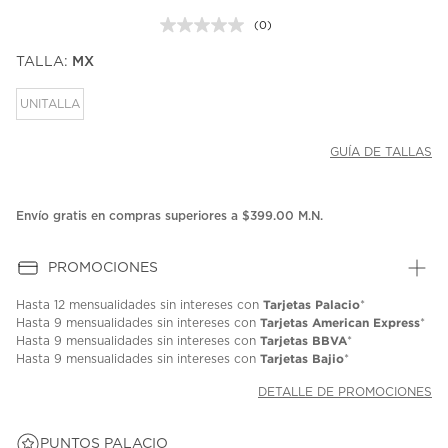
(0)
Sin
puntuación.
TALLA:
MX
Enlace
en
la
UNITALLA
misma
página.
GUÍA DE TALLAS
Envío gratis en compras superiores a $399.00 M.N.
PROMOCIONES
Tarjetas Palacio
Hasta
12 mensualidades
sin intereses con
*
Tarjetas American Express
Hasta
9 mensualidades
sin intereses con
*
Tarjetas BBVA
Hasta
9 mensualidades
sin intereses con
*
Tarjetas Bajio
Hasta
9 mensualidades
sin intereses con
*
DETALLE DE PROMOCIONES
PUNTOS PALACIO