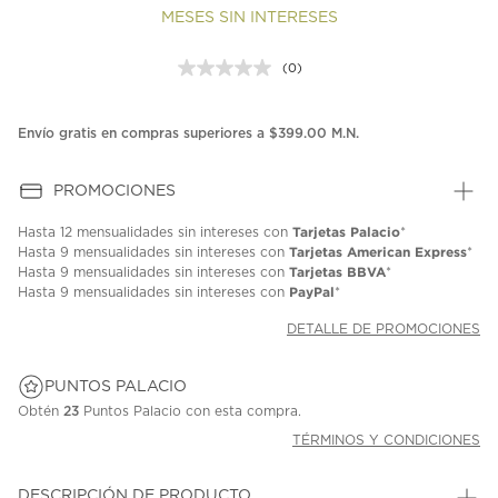
MESES SIN INTERESES
(0)
Sin
puntuación.
Enlace
en
Envío gratis en compras superiores a $399.00 M.N.
la
misma
página.
PROMOCIONES
Tarjetas Palacio
Hasta
12 mensualidades
sin intereses con
*
Tarjetas American Express
Hasta
9 mensualidades
sin intereses con
*
Tarjetas BBVA
Hasta
9 mensualidades
sin intereses con
*
PayPal
Hasta
9 mensualidades
sin intereses con
*
DETALLE DE PROMOCIONES
PUNTOS PALACIO
Obtén
23
Puntos Palacio con esta compra.
TÉRMINOS Y CONDICIONES
DESCRIPCIÓN DE PRODUCTO