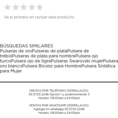
Seleccionar
Seleccionar
Seleccionar
Seleccionar
Seleccionar
Sé el primero en revisar este producto
para
para
para
para
para
calificar
calificar
calificar
calificar
calificar
el
el
el
el
el
artículo
artículo
artículo
artículo
artículo
con
con
con
con
con
1
2
3
4
5
BÚSQUEDAS SIMILARES
estrella
estrellas.
estrellas.
estrellas.
estrellas.
Pulseras de oro
Pulseras de plata
Pulsera de
Esta
Esta
Esta
Esta
Esta
trébol
Pulseras de plata para hombre
Pulsera ojo
acción
acción
acción
acción
acción
turco
Pulsera ojo de tigre
Pulseras Swarovski mujer
Pulsera
abrirá
abrirá
abrirá
abrirá
abrirá
oro blanco
Pulsera Bicolor para Hombre
Pulsera Sintética
el
el
el
el
el
para Mujer
formulario
formulario
formulario
formulario
formulario
de
de
de
de
de
envío.
envío.
envío.
envío.
envío.
VENTAS POR TELÉFONO (555PALACIO):
55.5725.2246
Opción 1 y posteriormente 3
Horario: 08:00am a 24:00pm
VENTAS POR WHATSAPP (555PALACIO):
Agregar en whatsapp 55.5725.2246
Horario: 08:00am a 24:00pm