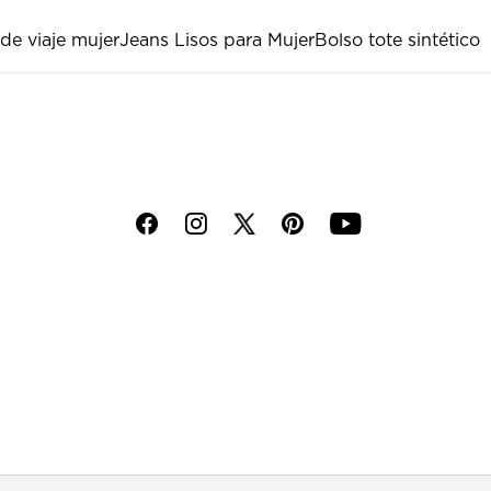
de viaje mujer
Jeans Lisos para Mujer
Bolso tote sintético
f
i
p
y