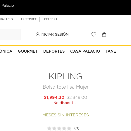
 Palacio
 PALACIO
ARISTOPET
CELEBRA
INICIAR SESIÓN
ÓNICA
GOURMET
DEPORTES
CASA PALACIO
TANE
KIPLING
Bolsa tote lisa Mujer
$1,994.30
$2,849.00
No disponible
MESES SIN INTERESES
(0)
Sin