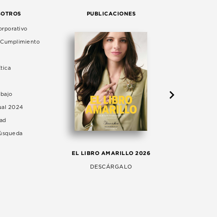
SOTROS
PUBLICACIONES
rporativo
e Cumplimiento
tica
abajo
ual 2024
dad
Búsqueda
LA 
EL LIBRO AMARILLO 2026
AG
DESCÁRGALO