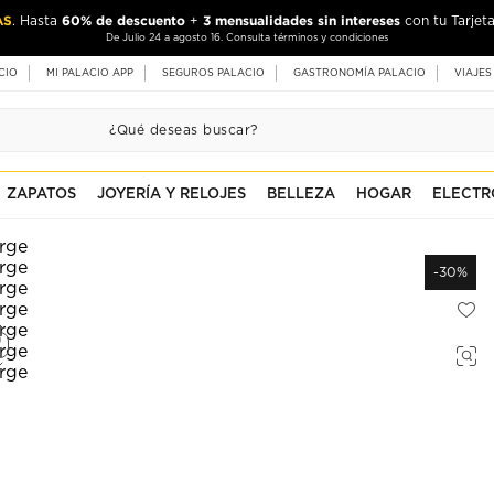
AS
60% de descuento
3 mensualidades sin intereses
. Hasta
+
con tu Tarjeta
De Julio 24 a agosto 16. Consulta términos y condiciones
CIO
MI PALACIO APP
SEGUROS PALACIO
GASTRONOMÍA PALACIO
VIAJES
ZAPATOS
JOYERÍA Y RELOJES
BELLEZA
HOGAR
ELECTR
-30%