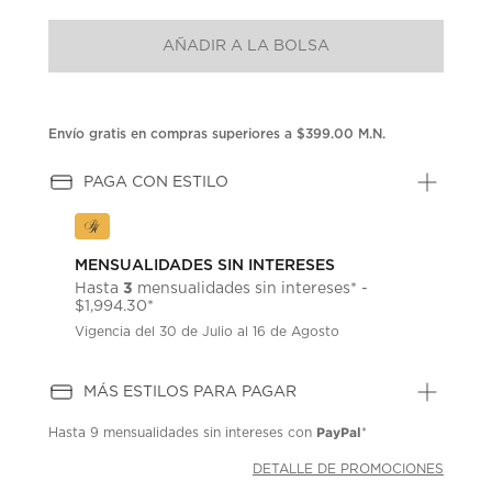
puntuación.
Enlace
AÑADIR A LA BOLSA
en
la
misma
página.
Envío gratis en compras superiores a $399.00 M.N.
PAGA CON ESTILO
MENSUALIDADES SIN INTERESES
3
Hasta
mensualidades sin intereses* -
$1,994.30*
Vigencia del 30 de Julio al 16 de Agosto
MÁS ESTILOS PARA PAGAR
PayPal
Hasta
9 mensualidades
sin intereses con
*
DETALLE DE PROMOCIONES