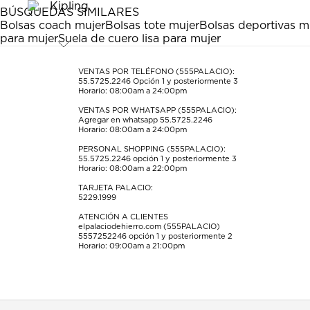
estrella
estrellas.
estrellas.
estrellas.
estrellas.
BÚSQUEDAS SIMILARES
Esta
Esta
Esta
Esta
Esta
Bolsas coach mujer
Bolsas tote mujer
Bolsas deportivas m
acción
acción
acción
acción
acción
para mujer
Suela de cuero lisa para mujer
abrirá
abrirá
abrirá
abrirá
abrirá
el
el
el
el
el
formulario
formulario
formulario
formulario
formulario
VENTAS POR TELÉFONO (555PALACIO):
55.5725.2246
Opción 1 y posteriormente 3
de
de
de
de
de
Horario: 08:00am a 24:00pm
envío.
envío.
envío.
envío.
envío.
VENTAS POR WHATSAPP (555PALACIO):
Agregar en whatsapp 55.5725.2246
Horario: 08:00am a 24:00pm
PERSONAL SHOPPING (555PALACIO):
55.5725.2246
opción 1 y posteriormente 3
Horario: 08:00am a 22:00pm
TARJETA PALACIO:
5229.1999
ATENCIÓN A CLIENTES
elpalaciodehierro.com (555PALACIO)
5557252246
opción 1 y posteriormente 2
Horario: 09:00am a 21:00pm