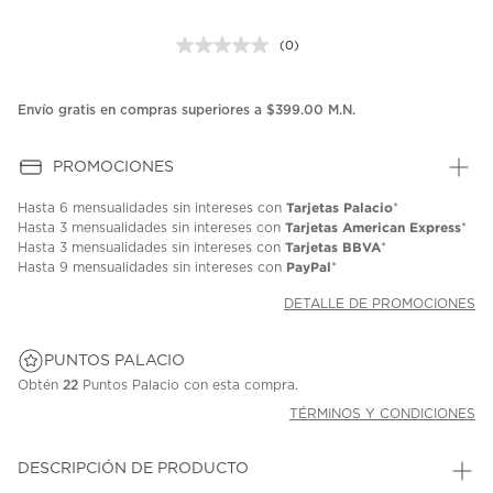
(0)
Sin
puntuación.
Enlace
en
Envío gratis en compras superiores a $399.00 M.N.
la
misma
página.
PROMOCIONES
Tarjetas Palacio
Hasta
6 mensualidades
sin intereses con
*
Tarjetas American Express
Hasta
3 mensualidades
sin intereses con
*
Tarjetas BBVA
Hasta
3 mensualidades
sin intereses con
*
PayPal
Hasta
9 mensualidades
sin intereses con
*
DETALLE DE PROMOCIONES
PUNTOS PALACIO
Obtén
22
Puntos Palacio con esta compra.
TÉRMINOS Y CONDICIONES
DESCRIPCIÓN DE PRODUCTO