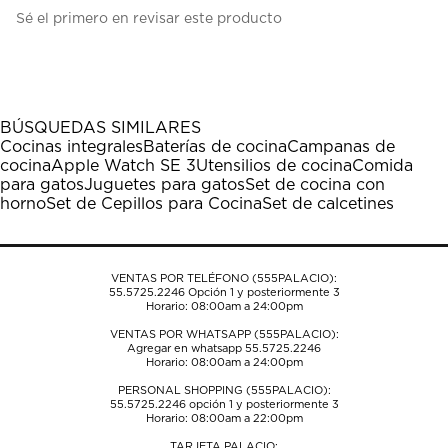
Seleccionar
Seleccionar
Seleccionar
Seleccionar
Seleccionar
Sé el primero en revisar este producto
para
para
para
para
para
calificar
calificar
calificar
calificar
calificar
el
el
el
el
el
artículo
artículo
artículo
artículo
artículo
con
con
con
con
con
1
2
3
4
5
BÚSQUEDAS SIMILARES
estrella
estrellas.
estrellas.
estrellas.
estrellas.
Cocinas integrales
Baterías de cocina
Campanas de
Esta
Esta
Esta
Esta
Esta
cocina
Apple Watch SE 3
Utensilios de cocina
Comida
acción
acción
acción
acción
acción
para gatos
Juguetes para gatos
Set de cocina con
abrirá
abrirá
abrirá
abrirá
abrirá
horno
Set de Cepillos para Cocina
Set de calcetines
el
el
el
el
el
formulario
formulario
formulario
formulario
formulario
de
de
de
de
de
envío.
envío.
envío.
envío.
envío.
VENTAS POR TELÉFONO (555PALACIO):
55.5725.2246
Opción 1 y posteriormente 3
Horario: 08:00am a 24:00pm
VENTAS POR WHATSAPP (555PALACIO):
Agregar en whatsapp 55.5725.2246
Horario: 08:00am a 24:00pm
PERSONAL SHOPPING (555PALACIO):
55.5725.2246
opción 1 y posteriormente 3
Horario: 08:00am a 22:00pm
TARJETA PALACIO: