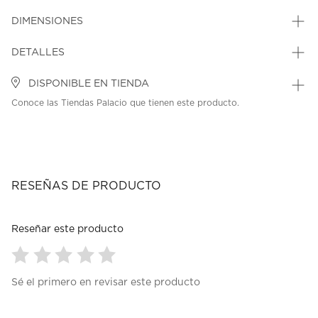
DIMENSIONES
DETALLES
DISPONIBLE EN TIENDA
Conoce las Tiendas Palacio que tienen este producto.
RESEÑAS DE PRODUCTO
Reseñar este producto
Seleccionar
Seleccionar
Seleccionar
Seleccionar
Seleccionar
Sé el primero en revisar este producto
para
para
para
para
para
calificar
calificar
calificar
calificar
calificar
el
el
el
el
el