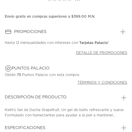
Sin
puntuación.
Enlace
en
Envío gratis en compras superiores a $399.00 M.N.
la
misma
página.
PROMOCIONES
Tarjetas Palacio
Hasta
12 mensualidades
con intereses con
*
DETALLE DE PROMOCIONES
PUNTOS PALACIO
Obtén
75
Puntos Palacio con esta compra.
TÉRMINOS Y CONDICIONES
DESCRIPCIÓN DE PRODUCTO
Kiehl's Gel de Ducha Grapefruit; Un gel de baño refrescante y suave.
Formulado con humectantes para ayudar a la piel a mantener...
ESPECIFICACIONES