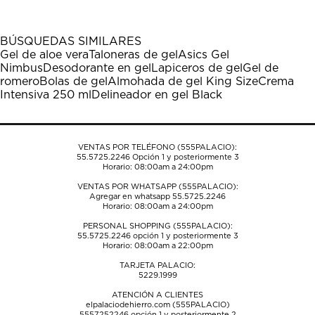
artículo
artículo
artículo
artículo
artículo
con
con
con
con
con
1
2
3
4
5
BÚSQUEDAS SIMILARES
estrella
estrellas.
estrellas.
estrellas.
estrellas.
Gel de aloe vera
Taloneras de gel
Asics Gel
Esta
Esta
Esta
Esta
Esta
Nimbus
Desodorante en gel
Lapiceros de gel
Gel de
acción
acción
acción
acción
acción
romero
Bolas de gel
Almohada de gel King Size
Crema
abrirá
abrirá
abrirá
abrirá
abrirá
Intensiva 250 ml
Delineador en gel Black
el
el
el
el
el
formulario
formulario
formulario
formulario
formulario
de
de
de
de
de
envío.
envío.
envío.
envío.
envío.
VENTAS POR TELÉFONO (555PALACIO):
55.5725.2246
Opción 1 y posteriormente 3
Horario: 08:00am a 24:00pm
VENTAS POR WHATSAPP (555PALACIO):
Agregar en whatsapp 55.5725.2246
Horario: 08:00am a 24:00pm
PERSONAL SHOPPING (555PALACIO):
55.5725.2246
opción 1 y posteriormente 3
Horario: 08:00am a 22:00pm
TARJETA PALACIO:
5229.1999
ATENCIÓN A CLIENTES
elpalaciodehierro.com (555PALACIO)
5557252246
opción 1 y posteriormente 2