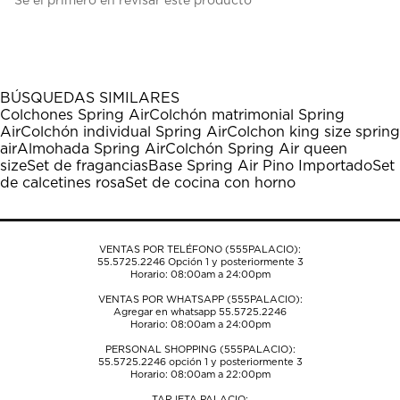
Sé el primero en revisar este producto
para
para
para
para
para
calificar
calificar
calificar
calificar
calificar
el
el
el
el
el
artículo
artículo
artículo
artículo
artículo
con
con
con
con
con
1
2
3
4
5
BÚSQUEDAS SIMILARES
estrella
estrellas.
estrellas.
estrellas.
estrellas.
Colchones Spring Air
Colchón matrimonial Spring
Esta
Esta
Esta
Esta
Esta
Air
Colchón individual Spring Air
Colchon king size spring
acción
acción
acción
acción
acción
air
Almohada Spring Air
Colchón Spring Air queen
abrirá
abrirá
abrirá
abrirá
abrirá
size
Set de fragancias
Base Spring Air Pino Importado
Set
el
el
el
el
el
de calcetines rosa
Set de cocina con horno
formulario
formulario
formulario
formulario
formulario
de
de
de
de
de
envío.
envío.
envío.
envío.
envío.
VENTAS POR TELÉFONO (555PALACIO):
55.5725.2246
Opción 1 y posteriormente 3
Horario: 08:00am a 24:00pm
VENTAS POR WHATSAPP (555PALACIO):
Agregar en whatsapp 55.5725.2246
Horario: 08:00am a 24:00pm
PERSONAL SHOPPING (555PALACIO):
55.5725.2246
opción 1 y posteriormente 3
Horario: 08:00am a 22:00pm
TARJETA PALACIO: