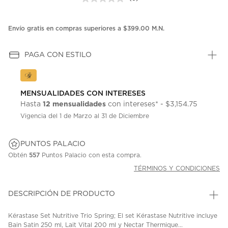
Sin
puntuación.
Enlace
en
Envío gratis en compras superiores a $399.00 M.N.
la
misma
página.
PAGA CON ESTILO
MENSUALIDADES CON INTERESES
12 mensualidades
Hasta
con intereses* - $3,154.75
Vigencia del 1 de Marzo al 31 de Diciembre
PUNTOS PALACIO
Obtén
557
Puntos Palacio con esta compra.
TÉRMINOS Y CONDICIONES
DESCRIPCIÓN DE PRODUCTO
Kérastase Set Nutritive Trio Spring; El set Kérastase Nutritive incluye
Bain Satin 250 ml, Lait Vital 200 ml y Nectar Thermique...