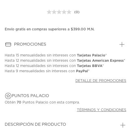
(0)
Sin
puntuación.
Enlace
en
Envío gratis en compras superiores a $399.00 M.N.
la
misma
página.
PROMOCIONES
Tarjetas Palacio
Hasta
15 mensualidades
sin intereses con
*
Tarjetas American Express
Hasta
12 mensualidades
sin intereses con
*
Tarjetas BBVA
Hasta
12 mensualidades
sin intereses con
*
PayPal
Hasta
9 mensualidades
sin intereses con
*
DETALLE DE PROMOCIONES
PUNTOS PALACIO
Obtén
70
Puntos Palacio con esta compra.
TÉRMINOS Y CONDICIONES
DESCRIPCIÓN DE PRODUCTO