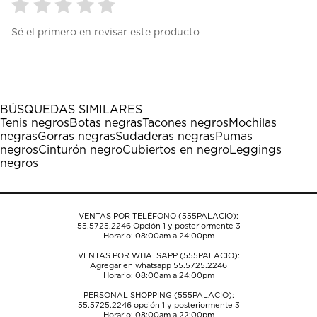
Seleccionar
Seleccionar
Seleccionar
Seleccionar
Seleccionar
Sé el primero en revisar este producto
para
para
para
para
para
calificar
calificar
calificar
calificar
calificar
el
el
el
el
el
artículo
artículo
artículo
artículo
artículo
con
con
con
con
con
1
2
3
4
5
BÚSQUEDAS SIMILARES
estrella
estrellas.
estrellas.
estrellas.
estrellas.
Tenis negros
Botas negras
Tacones negros
Mochilas
Esta
Esta
Esta
Esta
Esta
negras
Gorras negras
Sudaderas negras
Pumas
acción
acción
acción
acción
acción
negros
Cinturón negro
Cubiertos en negro
Leggings
abrirá
abrirá
abrirá
abrirá
abrirá
negros
el
el
el
el
el
formulario
formulario
formulario
formulario
formulario
de
de
de
de
de
envío.
envío.
envío.
envío.
envío.
VENTAS POR TELÉFONO (555PALACIO):
55.5725.2246
Opción 1 y posteriormente 3
Horario: 08:00am a 24:00pm
VENTAS POR WHATSAPP (555PALACIO):
Agregar en whatsapp 55.5725.2246
Horario: 08:00am a 24:00pm
PERSONAL SHOPPING (555PALACIO):
55.5725.2246
opción 1 y posteriormente 3
Horario: 08:00am a 22:00pm