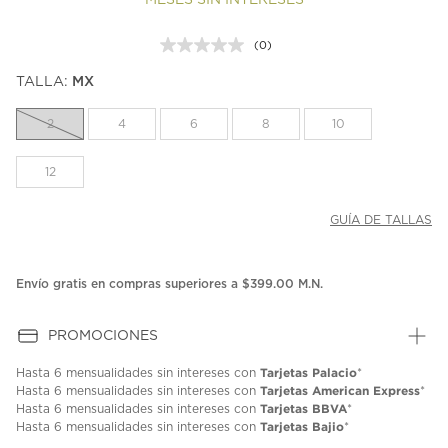
MESES SIN INTERESES
(0)
Sin
puntuación.
TALLA:
MX
Enlace
en
la
2
4
6
8
10
misma
página.
12
GUÍA DE TALLAS
Envío gratis en compras superiores a $399.00 M.N.
PROMOCIONES
Tarjetas Palacio
Hasta
6 mensualidades
sin intereses con
*
Tarjetas American Express
Hasta
6 mensualidades
sin intereses con
*
Tarjetas BBVA
Hasta
6 mensualidades
sin intereses con
*
Tarjetas Bajio
Hasta
6 mensualidades
sin intereses con
*