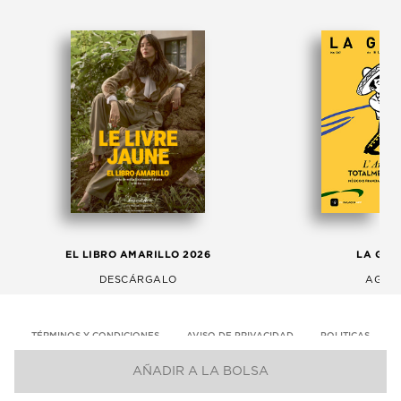
EL LIBRO AMARILLO 2026
LA GAC
DESCÁRGALO
AGOS
TÉRMINOS Y CONDICIONES
AVISO DE PRIVACIDAD
POLITICAS
AÑADIR A LA BOLSA