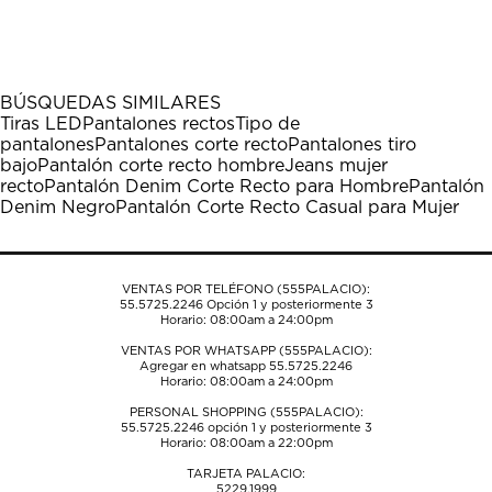
calificar
calificar
calificar
calificar
calificar
el
el
el
el
el
artículo
artículo
artículo
artículo
artículo
con
con
con
con
con
1
2
3
4
5
BÚSQUEDAS SIMILARES
estrella
estrellas.
estrellas.
estrellas.
estrellas.
Tiras LED
Pantalones rectos
Tipo de
Esta
Esta
Esta
Esta
Esta
pantalones
Pantalones corte recto
Pantalones tiro
acción
acción
acción
acción
acción
bajo
Pantalón corte recto hombre
Jeans mujer
abrirá
abrirá
abrirá
abrirá
abrirá
recto
Pantalón Denim Corte Recto para Hombre
Pantalón
el
el
el
el
el
Denim Negro
Pantalón Corte Recto Casual para Mujer
formulario
formulario
formulario
formulario
formulario
de
de
de
de
de
envío.
envío.
envío.
envío.
envío.
VENTAS POR TELÉFONO (555PALACIO):
55.5725.2246
Opción 1 y posteriormente 3
Horario: 08:00am a 24:00pm
VENTAS POR WHATSAPP (555PALACIO):
Agregar en whatsapp 55.5725.2246
Horario: 08:00am a 24:00pm
PERSONAL SHOPPING (555PALACIO):
55.5725.2246
opción 1 y posteriormente 3
Horario: 08:00am a 22:00pm
TARJETA PALACIO:
5229.1999