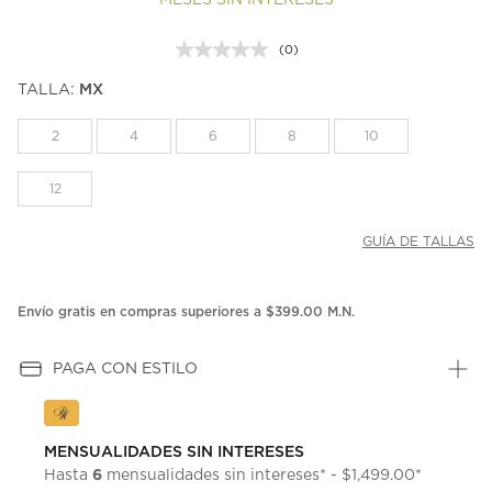
MESES SIN INTERESES
(0)
Sin
puntuación.
TALLA:
MX
Enlace
en
la
2
4
6
8
10
misma
página.
12
GUÍA DE TALLAS
Envío gratis en compras superiores a $399.00 M.N.
PAGA CON ESTILO
MENSUALIDADES SIN INTERESES
6
Hasta
mensualidades sin intereses* - $1,499.00*