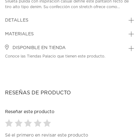
Silueta pulida con inspiración casual define este pantalón recto de
tiro alto tipo denim. Su confección con stretch ofrece como...
DETALLES
MATERIALES
DISPONIBLE EN TIENDA
Conoce las Tiendas Palacio que tienen este producto.
RESEÑAS DE PRODUCTO
Reseñar este producto
Seleccionar
Seleccionar
Seleccionar
Seleccionar
Seleccionar
Sé el primero en revisar este producto
para
para
para
para
para