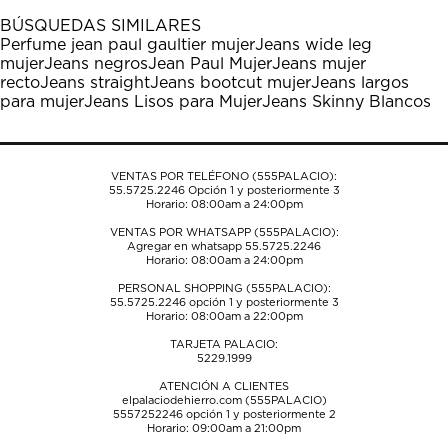
1
2
3
4
5
BÚSQUEDAS SIMILARES
estrella
estrellas.
estrellas.
estrellas.
estrellas.
Perfume jean paul gaultier mujer
Jeans wide leg
Esta
Esta
Esta
Esta
Esta
mujer
Jeans negros
Jean Paul Mujer
Jeans mujer
acción
acción
acción
acción
acción
recto
Jeans straight
Jeans bootcut mujer
Jeans largos
abrirá
abrirá
abrirá
abrirá
abrirá
para mujer
Jeans Lisos para Mujer
Jeans Skinny Blancos
el
el
el
el
el
formulario
formulario
formulario
formulario
formulario
de
de
de
de
de
envío.
envío.
envío.
envío.
envío.
VENTAS POR TELÉFONO (555PALACIO):
55.5725.2246
Opción 1 y posteriormente 3
Horario: 08:00am a 24:00pm
VENTAS POR WHATSAPP (555PALACIO):
Agregar en whatsapp 55.5725.2246
Horario: 08:00am a 24:00pm
PERSONAL SHOPPING (555PALACIO):
55.5725.2246
opción 1 y posteriormente 3
Horario: 08:00am a 22:00pm
TARJETA PALACIO:
5229.1999
ATENCIÓN A CLIENTES
elpalaciodehierro.com (555PALACIO)
5557252246
opción 1 y posteriormente 2
Horario: 09:00am a 21:00pm