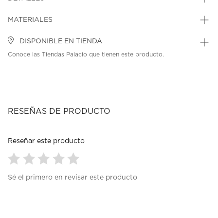
MATERIALES
DISPONIBLE EN TIENDA
Conoce las Tiendas Palacio que tienen este producto.
RESEÑAS DE PRODUCTO
Reseñar este producto
Seleccionar
Seleccionar
Seleccionar
Seleccionar
Seleccionar
Sé el primero en revisar este producto
para
para
para
para
para
calificar
calificar
calificar
calificar
calificar
el
el
el
el
el
artículo
artículo
artículo
artículo
artículo
con
con
con
con
con