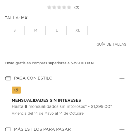
(0)
Sin
puntuación.
TALLA:
MX
Enlace
en
la
S
M
L
XL
misma
página.
GUÍA DE TALLAS
Envío gratis en compras superiores a $399.00 M.N.
PAGA CON ESTILO
MENSUALIDADES SIN INTERESES
6
Hasta
mensualidades sin intereses* - $1,299.00*
Vigencia del 14 de Mayo al 14 de Octubre
MÁS ESTILOS PARA PAGAR