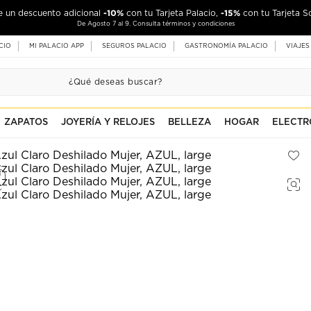
-10%
-15%
de un descuento adicional
con tu Tarjeta Palacio,
con tu Tarjeta S
De Agosto 7 al 9. Consulta términos y condiciones
CIO
MI PALACIO APP
SEGUROS PALACIO
GASTRONOMÍA PALACIO
VIAJES
ZAPATOS
JOYERÍA Y RELOJES
BELLEZA
HOGAR
ELECTR