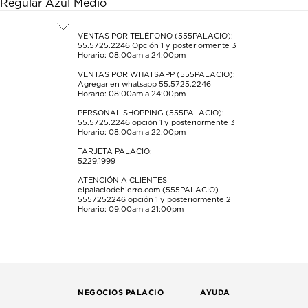
Regular Azul Medio
abrirá
abrirá
abrirá
abrirá
abrirá
el
el
el
el
el
formulario
formulario
formulario
formulario
formulario
VENTAS POR TELÉFONO (555PALACIO):
55.5725.2246
Opción 1 y posteriormente 3
de
de
de
de
de
Horario: 08:00am a 24:00pm
envío.
envío.
envío.
envío.
envío.
VENTAS POR WHATSAPP (555PALACIO):
Agregar en whatsapp 55.5725.2246
Horario: 08:00am a 24:00pm
PERSONAL SHOPPING (555PALACIO):
55.5725.2246
opción 1 y posteriormente 3
Horario: 08:00am a 22:00pm
TARJETA PALACIO:
5229.1999
ATENCIÓN A CLIENTES
elpalaciodehierro.com (555PALACIO)
5557252246
opción 1 y posteriormente 2
Horario: 09:00am a 21:00pm
NEGOCIOS PALACIO
AYUDA