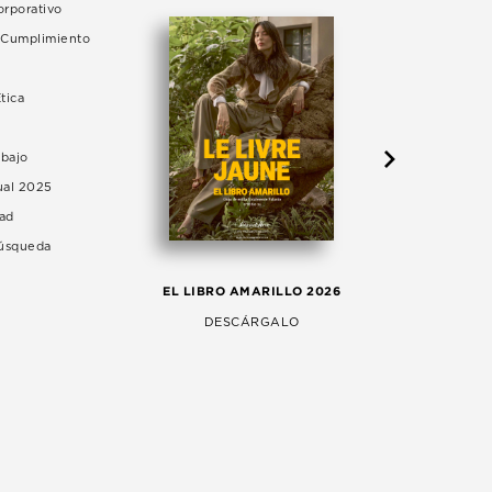
rporativo
e Cumplimiento
tica
abajo
ual 2025
dad
Búsqueda
LA 
EL LIBRO AMARILLO 2026
AG
DESCÁRGALO