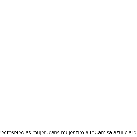
rectos
Medias mujer
Jeans mujer tiro alto
Camisa azul claro