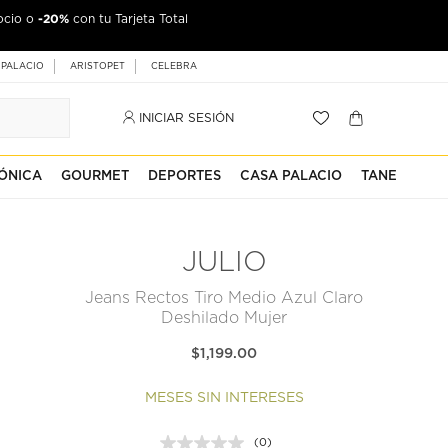
-20%
ocio o
con tu Tarjeta Total
 PALACIO
ARISTOPET
CELEBRA
INICIAR SESIÓN
ÓNICA
GOURMET
DEPORTES
CASA PALACIO
TANE
JULIO
Jeans Rectos Tiro Medio Azul Claro
Deshilado Mujer
$1,199.00
MESES SIN INTERESES
(0)