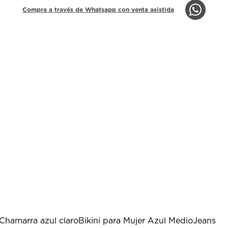
Compra a través de Whatsapp con venta asistida
Chamarra azul claro
Bikini para Mujer Azul Medio
Jeans