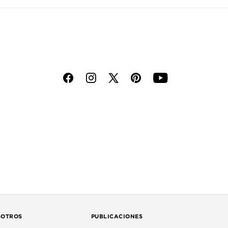
f
i
p
y
SOTROS
PUBLICACIONES