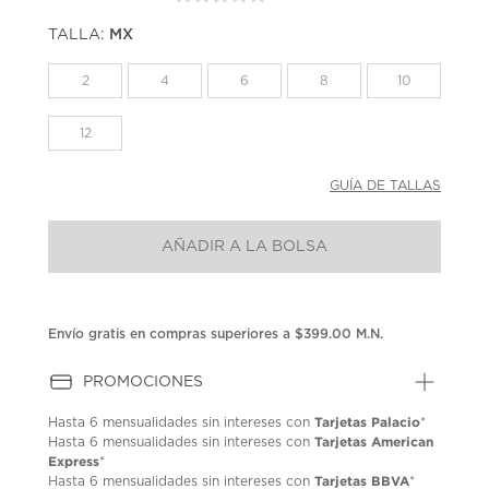
Sin
puntuación.
TALLA:
MX
Enlace
en
la
2
4
6
8
10
misma
página.
12
GUÍA DE TALLAS
AÑADIR A LA BOLSA
Envío gratis en compras superiores a $399.00 M.N.
PROMOCIONES
Tarjetas Palacio
Hasta
6 mensualidades
sin intereses con
*
Tarjetas American
Hasta
6 mensualidades
sin intereses con
Express
*
Tarjetas BBVA
Hasta
6 mensualidades
sin intereses con
*