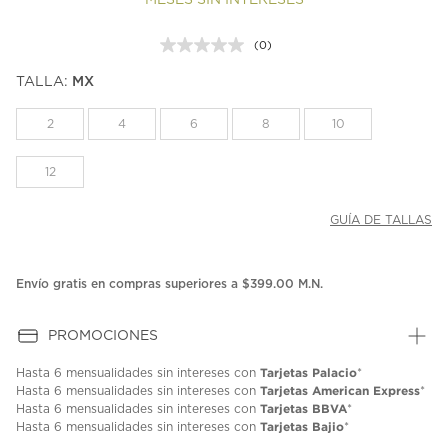
MESES SIN INTERESES
(0)
Sin
puntuación.
TALLA:
MX
Enlace
en
la
2
4
6
8
10
misma
página.
12
GUÍA DE TALLAS
Envío gratis en compras superiores a $399.00 M.N.
PROMOCIONES
Tarjetas Palacio
Hasta
6 mensualidades
sin intereses con
*
Tarjetas American Express
Hasta
6 mensualidades
sin intereses con
*
Tarjetas BBVA
Hasta
6 mensualidades
sin intereses con
*
Tarjetas Bajio
Hasta
6 mensualidades
sin intereses con
*