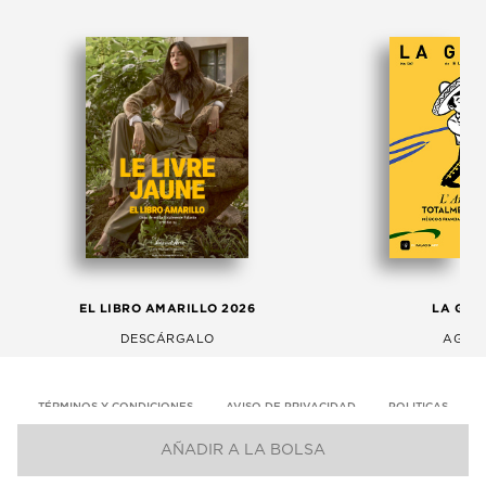
EL LIBRO AMARILLO 2026
LA GAC
DESCÁRGALO
AGOS
TÉRMINOS Y CONDICIONES
AVISO DE PRIVACIDAD
POLITICAS
AÑADIR A LA BOLSA