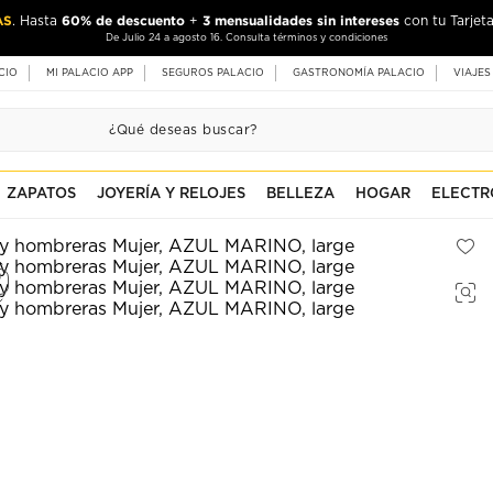
AS
60% de descuento
3 mensualidades sin intereses
. Hasta
+
con tu Tarjeta
De Julio 24 a agosto 16. Consulta términos y condiciones
CIO
MI PALACIO APP
SEGUROS PALACIO
GASTRONOMÍA PALACIO
VIAJES
ZAPATOS
JOYERÍA Y RELOJES
BELLEZA
HOGAR
ELECTR