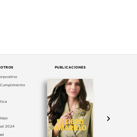
SOTROS
PUBLICACIONES
rporativo
e Cumplimiento
tica
abajo
ual 2024
dad