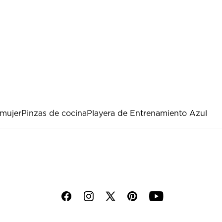
 mujer
Pinzas de cocina
Playera de Entrenamiento Azul
f
i
p
y