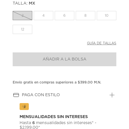
TALLA:
MX
Enlace
en
la
2
4
6
8
10
misma
página.
12
GUÍA DE TALLAS
AÑADIR A LA BOLSA
Envío gratis en compras superiores a $399.00 M.N.
PAGA CON ESTILO
MENSUALIDADES SIN INTERESES
6
Hasta
mensualidades sin intereses* -
$2,199.00*