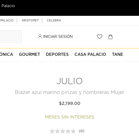
 Palacio
 PALACIO
ARISTOPET
CELEBRA
INICIAR SESIÓN
ÓNICA
GOURMET
DEPORTES
CASA PALACIO
TANE
JULIO
Blazer azul marino pinzas y hombreras Mujer
$2,199.00
MESES SIN INTERESES
(0)
Sin
puntuación.