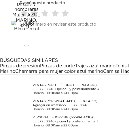
Reseñar este producto
Seleccionar
Seleccionar
Seleccionar
Seleccionar
Seleccionar
Sé el primero en revisar este producto
para
para
para
para
para
calificar
calificar
calificar
calificar
calificar
el
el
el
el
el
artículo
artículo
artículo
artículo
artículo
con
con
con
con
con
1
2
3
4
5
estrella
estrellas.
estrellas.
estrellas.
estrellas.
BÚSQUEDAS SIMILARES
Esta
Esta
Esta
Esta
Esta
Pinzas de presión
Pinzas de corte
Trajes azul marino
Tenis 
acción
acción
acción
acción
acción
Marino
Chamarra para mujer color azul marino
Camisa Hac
abrirá
abrirá
abrirá
abrirá
abrirá
el
el
el
el
el
formulario
formulario
formulario
formulario
formulario
VENTAS POR TELÉFONO (555PALACIO):
55.5725.2246
Opción 1 y posteriormente 3
de
de
de
de
de
Horario: 08:00am a 24:00pm
envío.
envío.
envío.
envío.
envío.
VENTAS POR WHATSAPP (555PALACIO):
Agregar en whatsapp 55.5725.2246
Horario: 08:00am a 24:00pm
PERSONAL SHOPPING (555PALACIO):
55.5725.2246
opción 1 y posteriormente 3
Horario: 08:00am a 22:00pm