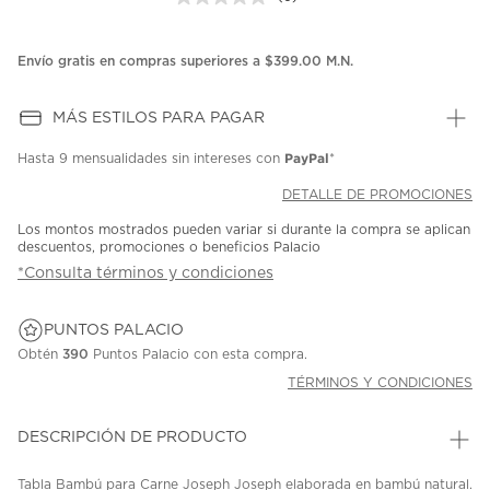
Sin
puntuación.
Enlace
en
Envío gratis en compras superiores a $399.00 M.N.
la
misma
página.
MÁS ESTILOS PARA PAGAR
PayPal
Hasta
9 mensualidades
sin intereses con
*
DETALLE DE PROMOCIONES
Los montos mostrados pueden variar si durante la compra se aplican
descuentos, promociones o beneficios Palacio
*Consulta términos y condiciones
PUNTOS PALACIO
Obtén
390
Puntos Palacio con esta compra.
TÉRMINOS Y CONDICIONES
DESCRIPCIÓN DE PRODUCTO
Tabla Bambú para Carne Joseph Joseph elaborada en bambú natural.