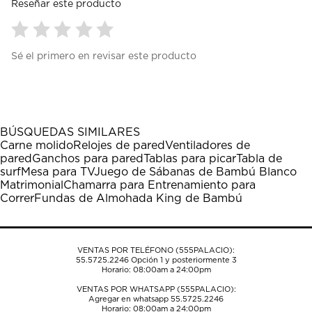
Reseñar este producto
Seleccionar
Seleccionar
Seleccionar
Seleccionar
Seleccionar
Sé el primero en revisar este producto
para
para
para
para
para
calificar
calificar
calificar
calificar
calificar
el
el
el
el
el
artículo
artículo
artículo
artículo
artículo
con
con
con
con
con
1
2
3
4
5
BÚSQUEDAS SIMILARES
estrella
estrellas.
estrellas.
estrellas.
estrellas.
Carne molido
Relojes de pared
Ventiladores de
Esta
Esta
Esta
Esta
Esta
pared
Ganchos para pared
Tablas para picar
Tabla de
acción
acción
acción
acción
acción
surf
Mesa para TV
Juego de Sábanas de Bambú Blanco
abrirá
abrirá
abrirá
abrirá
abrirá
Matrimonial
Chamarra para Entrenamiento para
el
el
el
el
el
Correr
Fundas de Almohada King de Bambú
formulario
formulario
formulario
formulario
formulario
de
de
de
de
de
envío.
envío.
envío.
envío.
envío.
VENTAS POR TELÉFONO (555PALACIO):
55.5725.2246
Opción 1 y posteriormente 3
Horario: 08:00am a 24:00pm
VENTAS POR WHATSAPP (555PALACIO):
Agregar en whatsapp 55.5725.2246
Horario: 08:00am a 24:00pm