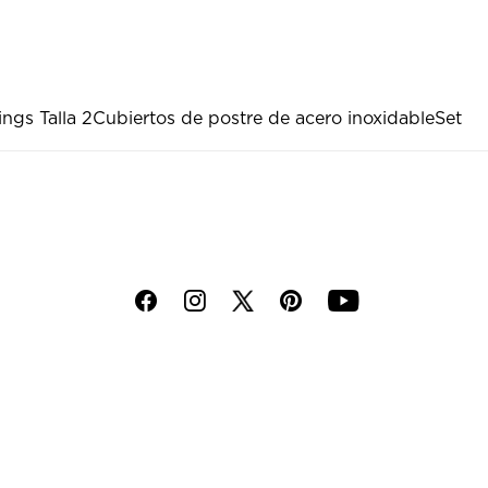
ngs Talla 2
Cubiertos de postre de acero inoxidable
Set
f
i
p
y