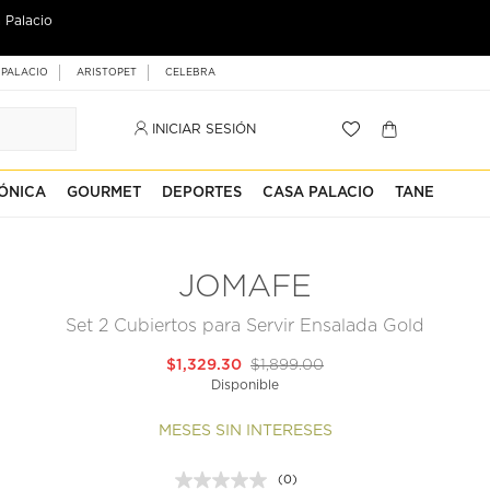
 Palacio
 PALACIO
ARISTOPET
CELEBRA
INICIAR SESIÓN
ÓNICA
GOURMET
DEPORTES
CASA PALACIO
TANE
JOMAFE
Set 2 Cubiertos para Servir Ensalada Gold
$1,329.30
$1,899.00
Disponible
MESES SIN INTERESES
(0)
Sin