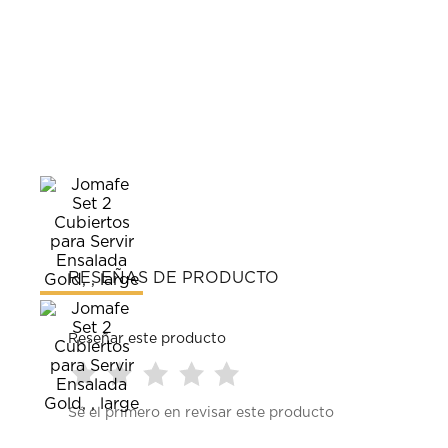
RESEÑAS DE PRODUCTO
Reseñar este producto
Seleccionar
Seleccionar
Seleccionar
Seleccionar
Seleccionar
Sé el primero en revisar este producto
para
para
para
para
para
calificar
calificar
calificar
calificar
calificar