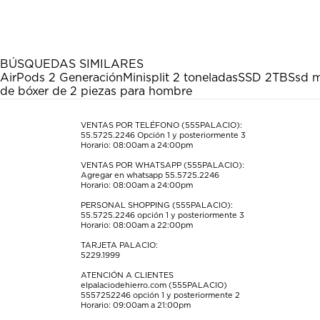
el
el
el
el
el
artículo
artículo
artículo
artículo
artículo
con
con
con
con
con
1
2
3
4
5
estrella
estrellas.
estrellas.
estrellas.
estrellas.
BÚSQUEDAS SIMILARES
Esta
Esta
Esta
Esta
Esta
AirPods 2 Generación
Minisplit 2 toneladas
SSD 2TB
Ssd m
acción
acción
acción
acción
acción
de bóxer de 2 piezas para hombre
abrirá
abrirá
abrirá
abrirá
abrirá
el
el
el
el
el
formulario
formulario
formulario
formulario
formulario
VENTAS POR TELÉFONO (555PALACIO):
55.5725.2246
Opción 1 y posteriormente 3
de
de
de
de
de
Horario: 08:00am a 24:00pm
envío.
envío.
envío.
envío.
envío.
VENTAS POR WHATSAPP (555PALACIO):
Agregar en whatsapp 55.5725.2246
Horario: 08:00am a 24:00pm
PERSONAL SHOPPING (555PALACIO):
55.5725.2246
opción 1 y posteriormente 3
Horario: 08:00am a 22:00pm
TARJETA PALACIO:
5229.1999
ATENCIÓN A CLIENTES
elpalaciodehierro.com (555PALACIO)
5557252246
opción 1 y posteriormente 2
Horario: 09:00am a 21:00pm