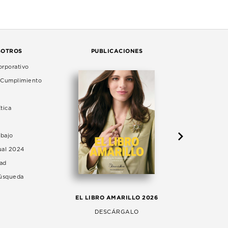
SOTROS
PUBLICACIONES
rporativo
e Cumplimiento
tica
abajo
ual 2024
dad
Búsqueda
LA 
EL LIBRO AMARILLO 2026
AG
DESCÁRGALO