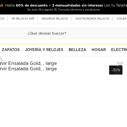
AS
60% de descuento
3 mensualidades sin intereses
. Hasta
+
con tu Tarjeta
De Julio 24 a agosto 16. Consulta términos y condiciones
CIO
MI PALACIO APP
SEGUROS PALACIO
GASTRONOMÍA PALACIO
VIAJES
ZAPATOS
JOYERÍA Y RELOJES
BELLEZA
HOGAR
ELECTR
-30%