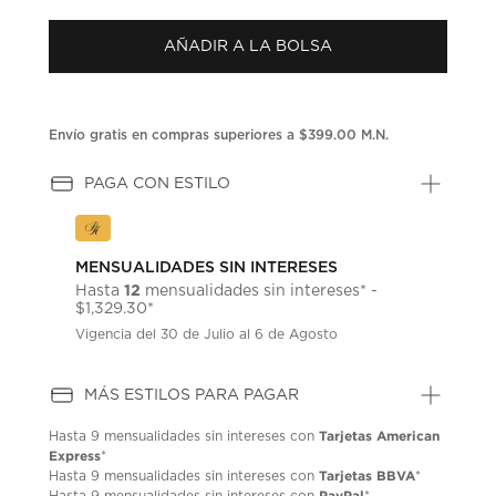
puntuación.
Enlace
AÑADIR A LA BOLSA
en
la
misma
página.
Envío gratis en compras superiores a $399.00 M.N.
PAGA CON ESTILO
MENSUALIDADES SIN INTERESES
12
Hasta
mensualidades sin intereses* -
$1,329.30*
Vigencia del 30 de Julio al 6 de Agosto
MÁS ESTILOS PARA PAGAR
Tarjetas American
Hasta
9 mensualidades
sin intereses con
Express
*
Tarjetas BBVA
Hasta
9 mensualidades
sin intereses con
*
PayPal
Hasta
9 mensualidades
sin intereses con
*