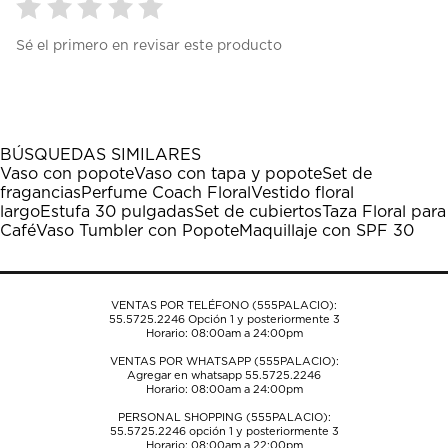
Seleccionar
Seleccionar
Seleccionar
Seleccionar
Seleccionar
Sé el primero en revisar este producto
para
para
para
para
para
calificar
calificar
calificar
calificar
calificar
el
el
el
el
el
artículo
artículo
artículo
artículo
artículo
con
con
con
con
con
1
2
3
4
5
BÚSQUEDAS SIMILARES
estrella
estrellas.
estrellas.
estrellas.
estrellas.
Vaso con popote
Vaso con tapa y popote
Set de
Esta
Esta
Esta
Esta
Esta
fragancias
Perfume Coach Floral
Vestido floral
acción
acción
acción
acción
acción
largo
Estufa 30 pulgadas
Set de cubiertos
Taza Floral para
abrirá
abrirá
abrirá
abrirá
abrirá
Café
Vaso Tumbler con Popote
Maquillaje con SPF 30
el
el
el
el
el
formulario
formulario
formulario
formulario
formulario
de
de
de
de
de
envío.
envío.
envío.
envío.
envío.
VENTAS POR TELÉFONO (555PALACIO):
55.5725.2246
Opción 1 y posteriormente 3
Horario: 08:00am a 24:00pm
VENTAS POR WHATSAPP (555PALACIO):
Agregar en whatsapp 55.5725.2246
Horario: 08:00am a 24:00pm
PERSONAL SHOPPING (555PALACIO):
55.5725.2246
opción 1 y posteriormente 3
Horario: 08:00am a 22:00pm