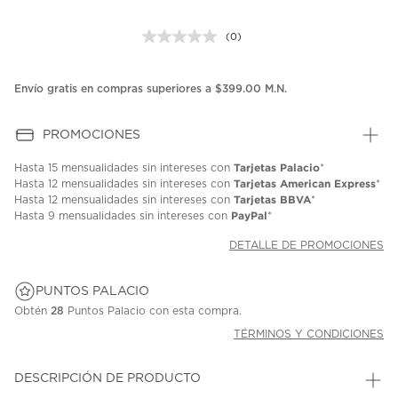
(0)
Sin
puntuación.
Enlace
en
Envío gratis en compras superiores a $399.00 M.N.
la
misma
página.
PROMOCIONES
Tarjetas Palacio
Hasta
15 mensualidades
sin intereses con
*
Tarjetas American Express
Hasta
12 mensualidades
sin intereses con
*
Tarjetas BBVA
Hasta
12 mensualidades
sin intereses con
*
PayPal
Hasta
9 mensualidades
sin intereses con
*
DETALLE DE PROMOCIONES
PUNTOS PALACIO
Obtén
28
Puntos Palacio con esta compra.
TÉRMINOS Y CONDICIONES
DESCRIPCIÓN DE PRODUCTO