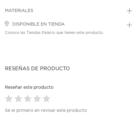
MATERIALES
DISPONIBLE EN TIENDA
Conoce las Tiendas Palacio que tienen este producto.
RESEÑAS DE PRODUCTO
Reseñar este producto
Seleccionar
Seleccionar
Seleccionar
Seleccionar
Seleccionar
Sé el primero en revisar este producto
para
para
para
para
para
calificar
calificar
calificar
calificar
calificar
el
el
el
el
el
artículo
artículo
artículo
artículo
artículo
con
con
con
con
con