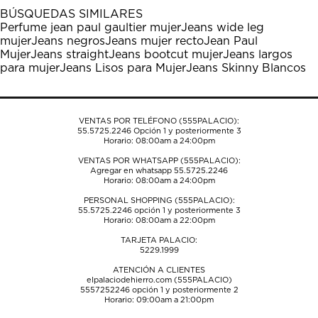
1
2
3
4
5
BÚSQUEDAS SIMILARES
estrella
estrellas.
estrellas.
estrellas.
estrellas.
Perfume jean paul gaultier mujer
Jeans wide leg
Esta
Esta
Esta
Esta
Esta
mujer
Jeans negros
Jeans mujer recto
Jean Paul
acción
acción
acción
acción
acción
Mujer
Jeans straight
Jeans bootcut mujer
Jeans largos
abrirá
abrirá
abrirá
abrirá
abrirá
para mujer
Jeans Lisos para Mujer
Jeans Skinny Blancos
el
el
el
el
el
formulario
formulario
formulario
formulario
formulario
de
de
de
de
de
envío.
envío.
envío.
envío.
envío.
VENTAS POR TELÉFONO (555PALACIO):
55.5725.2246
Opción 1 y posteriormente 3
Horario: 08:00am a 24:00pm
VENTAS POR WHATSAPP (555PALACIO):
Agregar en whatsapp 55.5725.2246
Horario: 08:00am a 24:00pm
PERSONAL SHOPPING (555PALACIO):
55.5725.2246
opción 1 y posteriormente 3
Horario: 08:00am a 22:00pm
TARJETA PALACIO:
5229.1999
ATENCIÓN A CLIENTES
elpalaciodehierro.com (555PALACIO)
5557252246
opción 1 y posteriormente 2
Horario: 09:00am a 21:00pm