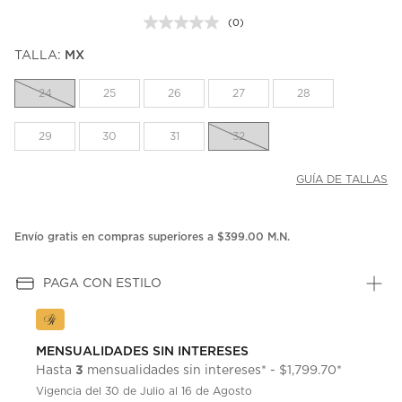
(0)
Sin
puntuación.
TALLA:
MX
Enlace
en
la
24
25
26
27
28
misma
página.
29
30
31
32
GUÍA DE TALLAS
Envío gratis en compras superiores a $399.00 M.N.
PAGA CON ESTILO
MENSUALIDADES SIN INTERESES
3
Hasta
mensualidades sin intereses* - $1,799.70*
Vigencia del 30 de Julio al 16 de Agosto