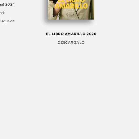
ual 2024
dad
Búsqueda
LA 
EL LIBRO AMARILLO 2026
AG
DESCÁRGALO