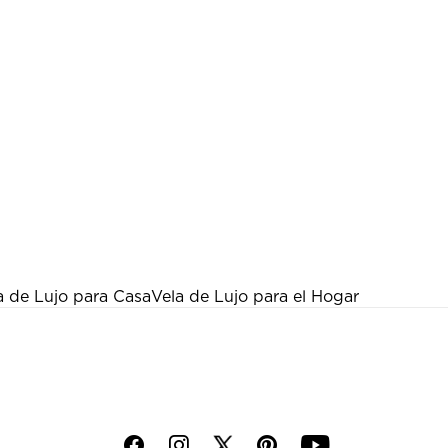
a de Lujo para Casa
Vela de Lujo para el Hogar
f
i
p
y