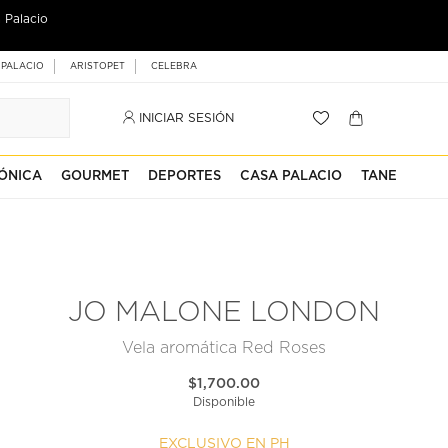
 Palacio
 PALACIO
ARISTOPET
CELEBRA
INICIAR SESIÓN
ÓNICA
GOURMET
DEPORTES
CASA PALACIO
TANE
JO MALONE LONDON
Vela aromática Red Roses
$1,700.00
Disponible
EXCLUSIVO EN PH