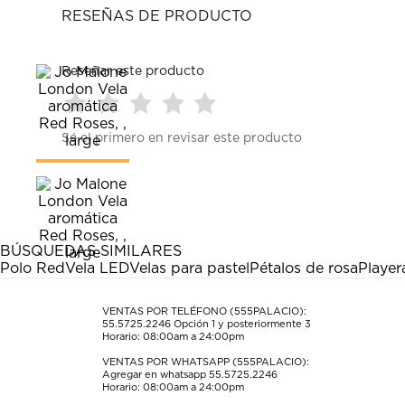
RESEÑAS DE PRODUCTO
Reseñar este producto
Seleccionar
Seleccionar
Seleccionar
Seleccionar
Seleccionar
Sé el primero en revisar este producto
para
para
para
para
para
calificar
calificar
calificar
calificar
calificar
el
el
el
el
el
artículo
artículo
artículo
artículo
artículo
con
con
con
con
con
1
2
3
4
5
estrella
estrellas.
estrellas.
estrellas.
estrellas.
BÚSQUEDAS SIMILARES
Esta
Esta
Esta
Esta
Esta
Polo Red
Vela LED
Velas para pastel
Pétalos de rosa
Player
acción
acción
acción
acción
acción
abrirá
abrirá
abrirá
abrirá
abrirá
el
el
el
el
el
VENTAS POR TELÉFONO (555PALACIO):
55.5725.2246
Opción 1 y posteriormente 3
formulario
formulario
formulario
formulario
formulario
Horario: 08:00am a 24:00pm
de
de
de
de
de
envío.
envío.
envío.
envío.
envío.
VENTAS POR WHATSAPP (555PALACIO):
Agregar en whatsapp 55.5725.2246
Horario: 08:00am a 24:00pm