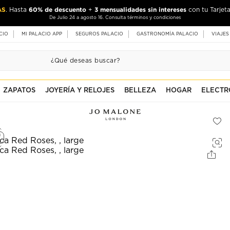
AS
60% de descuento
3 mensualidades sin intereses
. Hasta
+
con tu Tarjeta
De Julio 24 a agosto 16. Consulta términos y condiciones
CIO
MI PALACIO APP
SEGUROS PALACIO
GASTRONOMÍA PALACIO
VIAJES
ZAPATOS
JOYERÍA Y RELOJES
BELLEZA
HOGAR
ELECTR