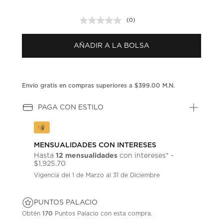
(0)
Sin
puntuación.
Enlace
AÑADIR A LA BOLSA
en
la
misma
página.
Envío gratis en compras superiores a $399.00 M.N.
PAGA CON ESTILO
MENSUALIDADES CON INTERESES
12 mensualidades
Hasta
con intereses* -
$1,925.70
Vigencia del 1 de Marzo al 31 de Diciembre
PUNTOS PALACIO
Obtén
170
Puntos Palacio con esta compra.