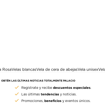
a Rosa
Velas blancas
Vela de cera de abejas
Vela unisex
Vel
OBTÉN LAS ÚLTIMAS NOTICIAS TOTALMENTE PALACIO
descuentos especiales
Regístrate y recibe
.
tendencias
Las últimas
y noticias.
beneficios
Promociones,
y eventos únicos.