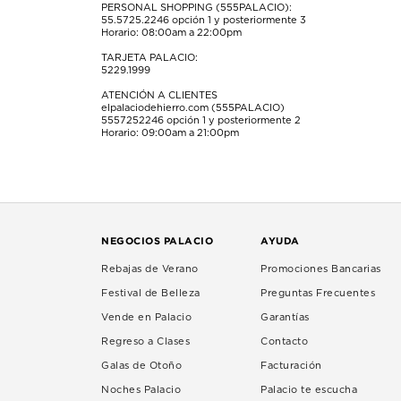
PERSONAL SHOPPING (555PALACIO):
55.5725.2246
opción 1 y posteriormente 3
Horario: 08:00am a 22:00pm
TARJETA PALACIO:
5229.1999
ATENCIÓN A CLIENTES
elpalaciodehierro.com (555PALACIO)
5557252246
opción 1 y posteriormente 2
Horario: 09:00am a 21:00pm
NEGOCIOS PALACIO
AYUDA
Rebajas de Verano
Promociones Bancarias
Festival de Belleza
Preguntas Frecuentes
Vende en Palacio
Garantías
Regreso a Clases
Contacto
Galas de Otoño
Facturación
Noches Palacio
Palacio te escucha