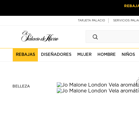
Ir
Ir
REBAJ
al
al
contenido
contenido
principal
de
TARJETA PALACIO
SERVICIOS PALA
pie
de
página
REBAJAS
DISEÑADORES
MUJER
HOMBRE
NIÑOS
BELLEZA