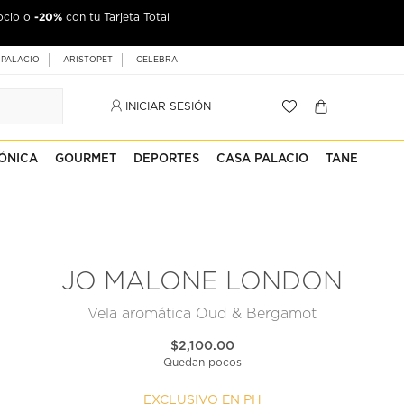
-20%
ocio o
con tu Tarjeta Total
 PALACIO
ARISTOPET
CELEBRA
INICIAR SESIÓN
ÓNICA
GOURMET
DEPORTES
CASA PALACIO
TANE
JO MALONE LONDON
Vela aromática Oud & Bergamot
$2,100.00
Quedan pocos
EXCLUSIVO EN PH