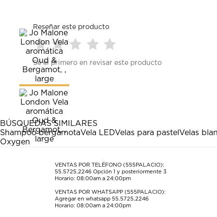
Reseñar este producto
Seleccionar
Seleccionar
Seleccionar
Seleccionar
Seleccionar
Sé el primero en revisar este producto
para
para
para
para
para
calificar
calificar
calificar
calificar
calificar
el
el
el
el
el
artículo
artículo
artículo
artículo
artículo
con
con
con
con
con
1
2
3
4
5
estrella
estrellas.
estrellas.
estrellas.
estrellas.
BÚSQUEDAS SIMILARES
Esta
Esta
Esta
Esta
Esta
Shampoo bergamota
Vela LED
Velas para pastel
Velas bla
acción
acción
acción
acción
acción
Oxygen
abrirá
abrirá
abrirá
abrirá
abrirá
el
el
el
el
el
formulario
formulario
formulario
formulario
formulario
VENTAS POR TELÉFONO (555PALACIO):
55.5725.2246
Opción 1 y posteriormente 3
de
de
de
de
de
Horario: 08:00am a 24:00pm
envío.
envío.
envío.
envío.
envío.
VENTAS POR WHATSAPP (555PALACIO):
Agregar en whatsapp 55.5725.2246
Horario: 08:00am a 24:00pm