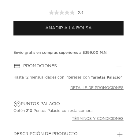
(0)
Sin
puntuación.
Enlace
AÑADIR A LA BOLSA
en
la
misma
página.
Envío gratis en compras superiores a $399.00 M.N.
PROMOCIONES
Tarjetas Palacio
Hasta
12 mensualidades
con intereses con
*
DETALLE DE PROMOCIONES
PUNTOS PALACIO
Obtén
210
Puntos Palacio con esta compra.
TÉRMINOS Y CONDICIONES
DESCRIPCIÓN DE PRODUCTO