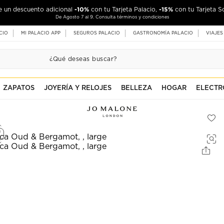
-10%
-15%
de un descuento adicional
con tu Tarjeta Palacio,
con tu Tarjeta S
De Agosto 7 al 9. Consulta términos y condiciones
CIO
MI PALACIO APP
SEGUROS PALACIO
GASTRONOMÍA PALACIO
VIAJES
ZAPATOS
JOYERÍA Y RELOJES
BELLEZA
HOGAR
ELECTR