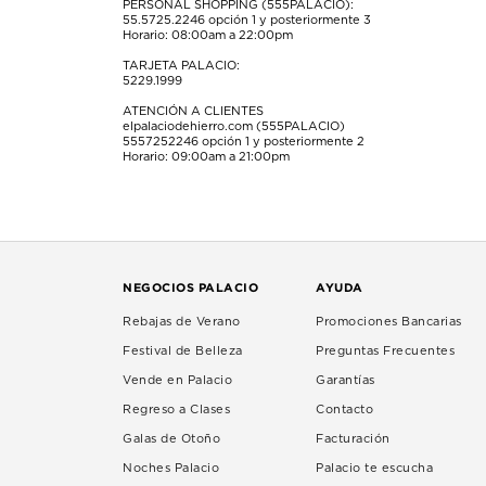
PERSONAL SHOPPING (555PALACIO):
55.5725.2246
opción 1 y posteriormente 3
Horario: 08:00am a 22:00pm
TARJETA PALACIO:
5229.1999
ATENCIÓN A CLIENTES
elpalaciodehierro.com (555PALACIO)
5557252246
opción 1 y posteriormente 2
Horario: 09:00am a 21:00pm
NEGOCIOS PALACIO
AYUDA
Rebajas de Verano
Promociones Bancarias
Festival de Belleza
Preguntas Frecuentes
Vende en Palacio
Garantías
Regreso a Clases
Contacto
Galas de Otoño
Facturación
Noches Palacio
Palacio te escucha