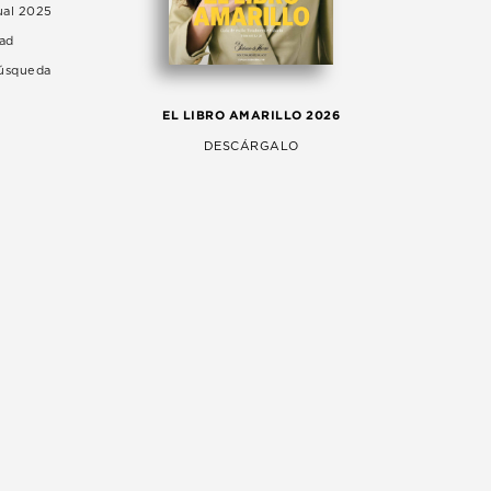
ual 2025
dad
Búsqueda
LA 
EL LIBRO AMARILLO 2026
AG
DESCÁRGALO