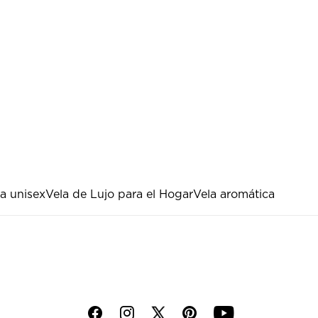
a unisex
Vela de Lujo para el Hogar
Vela aromática
f
i
p
y