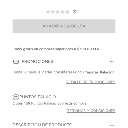
(0)
Sin
puntuación.
Enlace
AÑADIR A LA BOLSA
en
la
misma
página.
Envío gratis en compras superiores a $399.00 M.N.
PROMOCIONES
Tarjetas Palacio
Hasta
12 mensualidades
con intereses con
*
DETALLE DE PROMOCIONES
PUNTOS PALACIO
Obtén
136
Puntos Palacio con esta compra.
TÉRMINOS Y CONDICIONES
DESCRIPCIÓN DE PRODUCTO