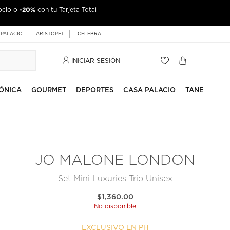
-20%
ocio o
con tu Tarjeta Total
 PALACIO
ARISTOPET
CELEBRA
INICIAR SESIÓN
ÓNICA
GOURMET
DEPORTES
CASA PALACIO
TANE
JO MALONE LONDON
Set Mini Luxuries Trio Unisex
$1,360.00
No disponible
EXCLUSIVO EN PH