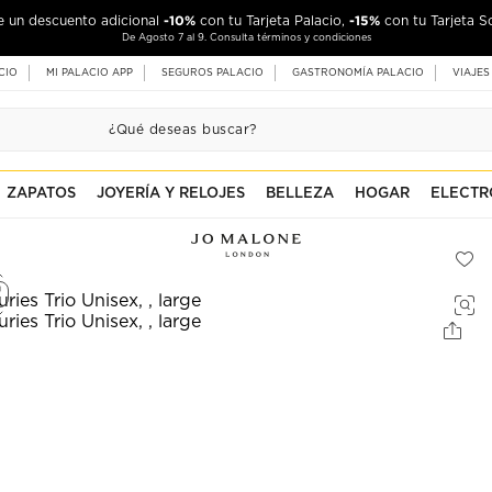
-10%
-15%
de un descuento adicional
con tu Tarjeta Palacio,
con tu Tarjeta S
De Agosto 7 al 9. Consulta términos y condiciones
CIO
MI PALACIO APP
SEGUROS PALACIO
GASTRONOMÍA PALACIO
VIAJES
ZAPATOS
JOYERÍA Y RELOJES
BELLEZA
HOGAR
ELECTR