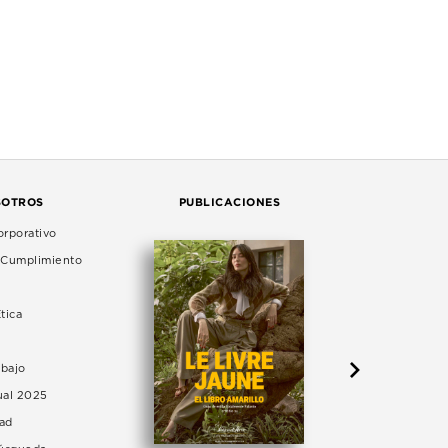
SOTROS
PUBLICACIONES
rporativo
e Cumplimiento
tica
abajo
ual 2025
dad