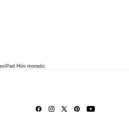
ex
IPad Mini morado
f
i
p
y