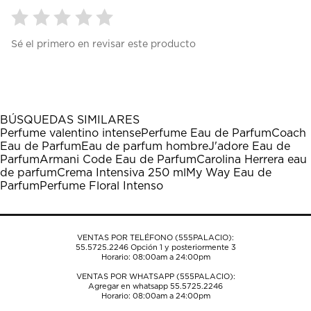
Seleccionar
Seleccionar
Seleccionar
Seleccionar
Seleccionar
Sé el primero en revisar este producto
para
para
para
para
para
calificar
calificar
calificar
calificar
calificar
el
el
el
el
el
artículo
artículo
artículo
artículo
artículo
con
con
con
con
con
1
2
3
4
5
BÚSQUEDAS SIMILARES
estrella
estrellas.
estrellas.
estrellas.
estrellas.
Perfume valentino intense
Perfume Eau de Parfum
Coach
Esta
Esta
Esta
Esta
Esta
Eau de Parfum
Eau de parfum hombre
J'adore Eau de
acción
acción
acción
acción
acción
Parfum
Armani Code Eau de Parfum
Carolina Herrera eau
abrirá
abrirá
abrirá
abrirá
abrirá
de parfum
Crema Intensiva 250 ml
My Way Eau de
el
el
el
el
el
Parfum
Perfume Floral Intenso
formulario
formulario
formulario
formulario
formulario
de
de
de
de
de
envío.
envío.
envío.
envío.
envío.
VENTAS POR TELÉFONO (555PALACIO):
55.5725.2246
Opción 1 y posteriormente 3
Horario: 08:00am a 24:00pm
VENTAS POR WHATSAPP (555PALACIO):
Agregar en whatsapp 55.5725.2246
Horario: 08:00am a 24:00pm