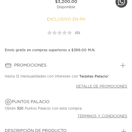
$3,200.00
Disponible
EXCLUSIVO EN PH
(0)
Sin
puntuación.
Enlace
en
Envío gratis en compras superiores a $399.00 M.N.
la
misma
página.
PROMOCIONES
Tarjetas Palacio
Hasta
12 mensualidades
con intereses con
*
DETALLE DE PROMOCIONES
PUNTOS PALACIO
Obtén
320
Puntos Palacio con esta compra.
TÉRMINOS Y CONDICIONES
DESCRIPCIÓN DE PRODUCTO