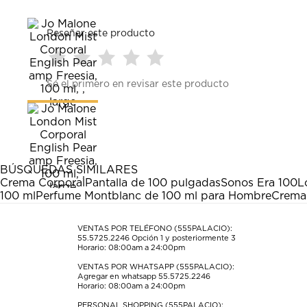
Reseñar este producto
Seleccionar
Seleccionar
Seleccionar
Seleccionar
Seleccionar
Sé el primero en revisar este producto
para
para
para
para
para
calificar
calificar
calificar
calificar
calificar
el
el
el
el
el
artículo
artículo
artículo
artículo
artículo
con
con
con
con
con
1
2
3
4
5
estrella
estrellas.
estrellas.
estrellas.
estrellas.
BÚSQUEDAS SIMILARES
Esta
Esta
Esta
Esta
Esta
Crema Corporal
Pantalla de 100 pulgadas
Sonos Era 100
L
acción
acción
acción
acción
acción
100 ml
Perfume Montblanc de 100 ml para Hombre
Crema 
abrirá
abrirá
abrirá
abrirá
abrirá
el
el
el
el
el
formulario
formulario
formulario
formulario
formulario
VENTAS POR TELÉFONO (555PALACIO):
55.5725.2246
Opción 1 y posteriormente 3
de
de
de
de
de
Horario: 08:00am a 24:00pm
envío.
envío.
envío.
envío.
envío.
VENTAS POR WHATSAPP (555PALACIO):
Agregar en whatsapp 55.5725.2246
Horario: 08:00am a 24:00pm
PERSONAL SHOPPING (555PALACIO):