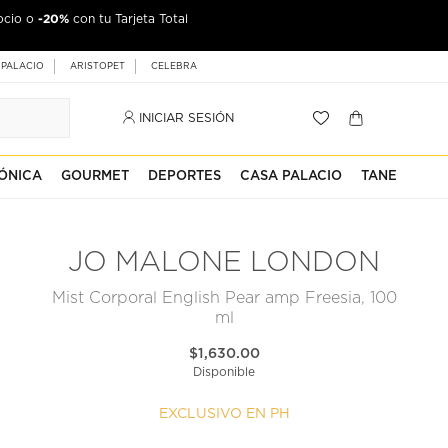
-20%
ocio o
con tu Tarjeta Total
 PALACIO
ARISTOPET
CELEBRA
INICIAR SESIÓN
ÓNICA
GOURMET
DEPORTES
CASA PALACIO
TANE
JO MALONE LONDON
Mist Corporal English Pear amp Freesia, 100
ml
$1,630.00
Disponible
EXCLUSIVO EN PH