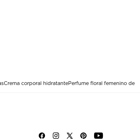
as
Crema corporal hidratante
Perfume floral femenino de
f
i
p
y