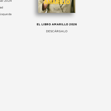
ual 2024
dad
Búsqueda
LA 
EL LIBRO AMARILLO 2026
AG
DESCÁRGALO