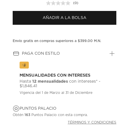
(0)
Sin
puntuación.
Enlace
AÑADIR A LA BOLSA
en
la
misma
página.
Envío gratis en compras superiores a $399.00 M.N.
PAGA CON ESTILO
MENSUALIDADES CON INTERESES
12 mensualidades
Hasta
con intereses* -
$1,846.41
Vigencia del 1 de Marzo al 31 de Diciembre
PUNTOS PALACIO
Obtén
163
Puntos Palacio con esta compra.
TÉRMINOS Y CONDICIONES