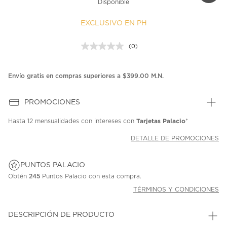
Disponible
EXCLUSIVO EN PH
(0)
Sin
puntuación.
Enlace
en
Envío gratis en compras superiores a $399.00 M.N.
la
misma
página.
PROMOCIONES
Tarjetas Palacio
Hasta
12 mensualidades
con intereses con
*
DETALLE DE PROMOCIONES
PUNTOS PALACIO
Obtén
245
Puntos Palacio con esta compra.
TÉRMINOS Y CONDICIONES
DESCRIPCIÓN DE PRODUCTO