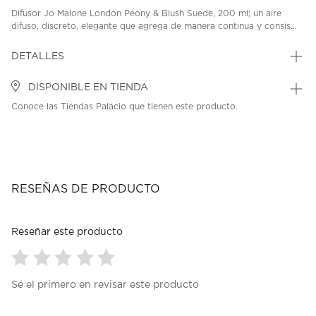
Difusor Jo Malone London Peony & Blush Suede, 200 ml; un aire
difuso, discreto, elegante que agrega de manera continua y consis...
DETALLES
DISPONIBLE EN TIENDA
Conoce las Tiendas Palacio que tienen este producto.
RESEÑAS DE PRODUCTO
Reseñar este producto
Seleccionar
Seleccionar
Seleccionar
Seleccionar
Seleccionar
Sé el primero en revisar este producto
para
para
para
para
para
calificar
calificar
calificar
calificar
calificar
el
el
el
el
el