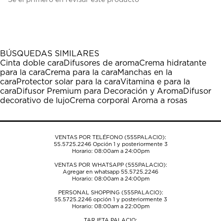
para
para
para
para
para
calificar
calificar
calificar
calificar
calificar
el
el
el
el
el
artículo
artículo
artículo
artículo
artículo
con
con
con
con
con
1
2
3
4
5
BÚSQUEDAS SIMILARES
estrella
estrellas.
estrellas.
estrellas.
estrellas.
Cinta doble cara
Difusores de aroma
Crema hidratante
Esta
Esta
Esta
Esta
Esta
para la cara
Crema para la cara
Manchas en la
acción
acción
acción
acción
acción
cara
Protector solar para la cara
Vitamina e para la
abrirá
abrirá
abrirá
abrirá
abrirá
cara
Difusor Premium para Decoración y Aroma
Difusor
el
el
el
el
el
decorativo de lujo
Crema corporal Aroma a rosas
formulario
formulario
formulario
formulario
formulario
de
de
de
de
de
envío.
envío.
envío.
envío.
envío.
VENTAS POR TELÉFONO (555PALACIO):
55.5725.2246
Opción 1 y posteriormente 3
Horario: 08:00am a 24:00pm
VENTAS POR WHATSAPP (555PALACIO):
Agregar en whatsapp 55.5725.2246
Horario: 08:00am a 24:00pm
PERSONAL SHOPPING (555PALACIO):
55.5725.2246
opción 1 y posteriormente 3
Horario: 08:00am a 22:00pm
TARJETA PALACIO: