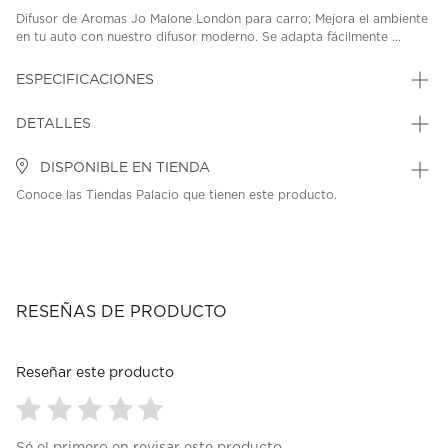
Difusor de Aromas Jo Malone London para carro; Mejora el ambiente
en tu auto con nuestro difusor moderno. Se adapta fácilmente ...
ESPECIFICACIONES
DETALLES
DISPONIBLE EN TIENDA
Conoce las Tiendas Palacio que tienen este producto.
RESEÑAS DE PRODUCTO
Reseñar este producto
Seleccionar
Seleccionar
Seleccionar
Seleccionar
Seleccionar
Sé el primero en revisar este producto