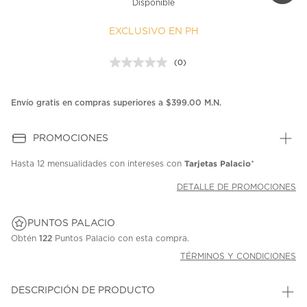
Disponible
EXCLUSIVO EN PH
(0)
Sin
puntuación.
Enlace
en
Envío gratis en compras superiores a $399.00 M.N.
la
misma
página.
PROMOCIONES
Tarjetas Palacio
Hasta
12 mensualidades
con intereses con
*
DETALLE DE PROMOCIONES
PUNTOS PALACIO
Obtén
122
Puntos Palacio con esta compra.
TÉRMINOS Y CONDICIONES
DESCRIPCIÓN DE PRODUCTO