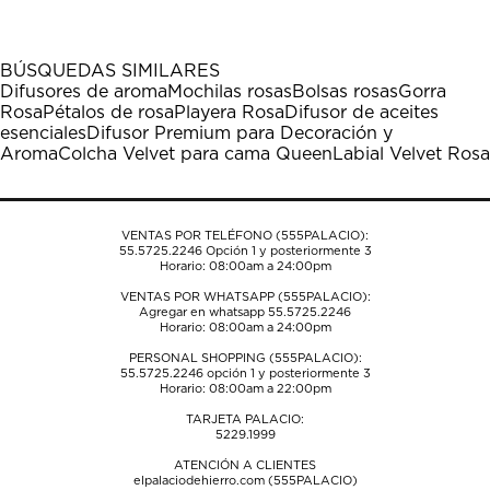
artículo
artículo
artículo
artículo
artículo
con
con
con
con
con
1
2
3
4
5
BÚSQUEDAS SIMILARES
estrella
estrellas.
estrellas.
estrellas.
estrellas.
Difusores de aroma
Mochilas rosas
Bolsas rosas
Gorra
Esta
Esta
Esta
Esta
Esta
Rosa
Pétalos de rosa
Playera Rosa
Difusor de aceites
acción
acción
acción
acción
acción
esenciales
Difusor Premium para Decoración y
abrirá
abrirá
abrirá
abrirá
abrirá
Aroma
Colcha Velvet para cama Queen
Labial Velvet Rosa
el
el
el
el
el
formulario
formulario
formulario
formulario
formulario
de
de
de
de
de
envío.
envío.
envío.
envío.
envío.
VENTAS POR TELÉFONO (555PALACIO):
55.5725.2246
Opción 1 y posteriormente 3
Horario: 08:00am a 24:00pm
VENTAS POR WHATSAPP (555PALACIO):
Agregar en whatsapp 55.5725.2246
Horario: 08:00am a 24:00pm
PERSONAL SHOPPING (555PALACIO):
55.5725.2246
opción 1 y posteriormente 3
Horario: 08:00am a 22:00pm
TARJETA PALACIO:
5229.1999
ATENCIÓN A CLIENTES
elpalaciodehierro.com (555PALACIO)