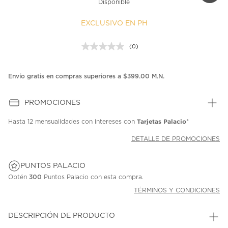
Disponible
EXCLUSIVO EN PH
(0)
Sin
puntuación.
Enlace
en
Envío gratis en compras superiores a $399.00 M.N.
la
misma
página.
PROMOCIONES
Tarjetas Palacio
Hasta
12 mensualidades
con intereses con
*
DETALLE DE PROMOCIONES
PUNTOS PALACIO
Obtén
300
Puntos Palacio con esta compra.
TÉRMINOS Y CONDICIONES
DESCRIPCIÓN DE PRODUCTO