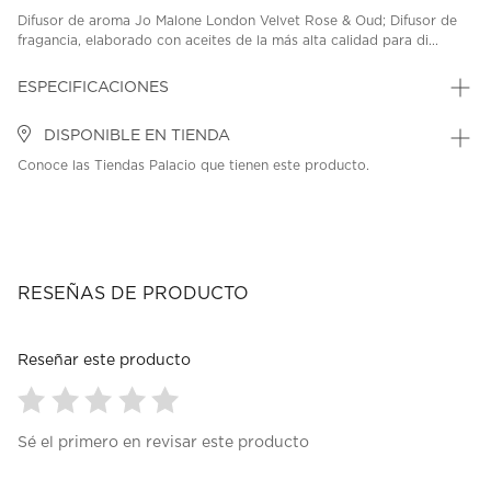
Difusor de aroma Jo Malone London Velvet Rose & Oud; Difusor de
fragancia, elaborado con aceites de la más alta calidad para di...
ESPECIFICACIONES
DISPONIBLE EN TIENDA
Conoce las Tiendas Palacio que tienen este producto.
RESEÑAS DE PRODUCTO
Reseñar este producto
Seleccionar
Seleccionar
Seleccionar
Seleccionar
Seleccionar
Sé el primero en revisar este producto
para
para
para
para
para
calificar
calificar
calificar
calificar
calificar
el
el
el
el
el