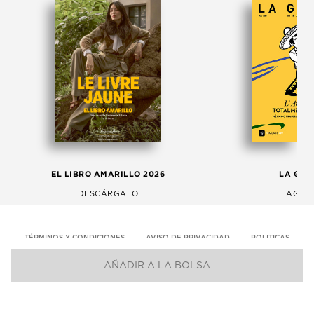
EL LIBRO AMARILLO 2026
LA GAC
DESCÁRGALO
AGOS
TÉRMINOS Y CONDICIONES
AVISO DE PRIVACIDAD
POLITICAS
AÑADIR A LA BOLSA