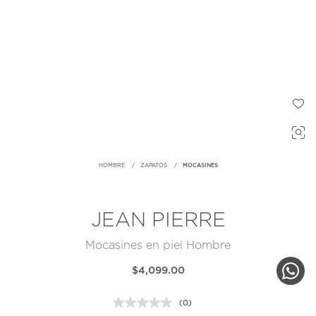
HOMBRE
ZAPATOS
MOCASINES
JEAN PIERRE
Mocasines en piel Hombre
$4,099.00
(0)
Sin