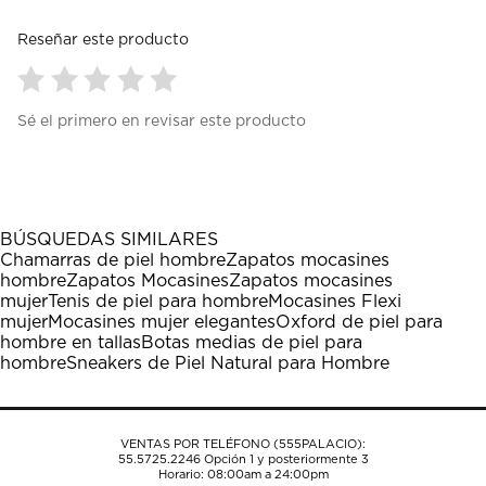
Reseñar este producto
Seleccionar
Seleccionar
Seleccionar
Seleccionar
Seleccionar
Sé el primero en revisar este producto
para
para
para
para
para
calificar
calificar
calificar
calificar
calificar
el
el
el
el
el
artículo
artículo
artículo
artículo
artículo
con
con
con
con
con
1
2
3
4
5
BÚSQUEDAS SIMILARES
estrella
estrellas.
estrellas.
estrellas.
estrellas.
Chamarras de piel hombre
Zapatos mocasines
Esta
Esta
Esta
Esta
Esta
hombre
Zapatos Mocasines
Zapatos mocasines
acción
acción
acción
acción
acción
mujer
Tenis de piel para hombre
Mocasines Flexi
abrirá
abrirá
abrirá
abrirá
abrirá
mujer
Mocasines mujer elegantes
Oxford de piel para
el
el
el
el
el
hombre en tallas
Botas medias de piel para
formulario
formulario
formulario
formulario
formulario
hombre
Sneakers de Piel Natural para Hombre
de
de
de
de
de
envío.
envío.
envío.
envío.
envío.
VENTAS POR TELÉFONO (555PALACIO):
55.5725.2246
Opción 1 y posteriormente 3
Horario: 08:00am a 24:00pm