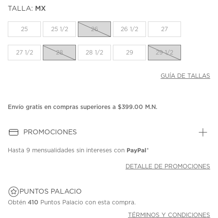
puntuación.
TALLA:
MX
Enlace
en
la
25
25 1/2
26
26 1/2
27
misma
página.
27 1/2
28
28 1/2
29
29 1/2
GUÍA DE TALLAS
Envío gratis en compras superiores a $399.00 M.N.
PROMOCIONES
PayPal
Hasta
9 mensualidades
sin intereses con
*
DETALLE DE PROMOCIONES
PUNTOS PALACIO
Obtén
410
Puntos Palacio con esta compra.
TÉRMINOS Y CONDICIONES