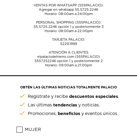
VENTAS POR WHATSAPP (555PALACIO):
Agregar en whatsapp 55.5725.2246
Horario: 08:00am a 24:00pm
PERSONAL SHOPPING (555PALACIO):
55.5725.2246
opción 1 y posteriormente 3
Horario: 08:00am a 22:00pm
TARJETA PALACIO:
5229.1999
ATENCIÓN A CLIENTES
elpalaciodehierro.com (555PALACIO)
5557252246
opción 1 y posteriormente 2
Horario: 09:00am a 21:00pm
OBTÉN LAS ÚLTIMAS NOTICIAS TOTALMENTE PALACIO
descuentos especiales
Regístrate y recibe
.
tendencias
Las últimas
y noticias.
beneficios
Promociones,
y eventos únicos.
MUJER